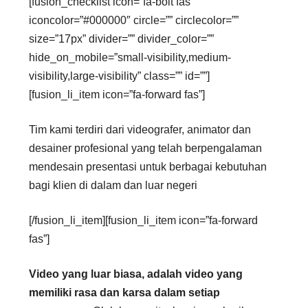
[fusion_checklist icon=”fa-bolt fas”
iconcolor=”#000000″ circle=”” circlecolor=””
size=”17px” divider=”” divider_color=””
hide_on_mobile=”small-visibility,medium-
visibility,large-visibility” class=”” id=””]
[fusion_li_item icon=”fa-forward fas”]
Tim kami terdiri dari videografer, animator dan
desainer profesional yang telah berpengalaman
mendesain presentasi untuk berbagai kebutuhan
bagi klien di dalam dan luar negeri
[/fusion_li_item][fusion_li_item icon=”fa-forward
fas”]
Video yang luar biasa, adalah video yang
memiliki rasa dan karsa dalam setiap