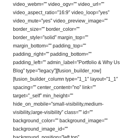
video_webm=”” video_ogv=”” video_url=””
video_aspect_ratio=”16:9″ video_loop=”yes”
video_mute=”yes” video_preview_image=””
border_size=”” border_color=””
border_style=”solid” margin_top=””
margin_bottom=”” padding_top=””
padding_right=”” padding_bottom=””
padding_left=”” admin_label=”Portfolio & Why Us
Blog” type=”legacy”][fusion_builder_row]
[fusion_builder_column type=”1_1″ layout=”1_1″
spacing=”” center_content=”no” link=””
target=”_self” min_height=””
hide_on_mobile=”small-visibility,medium-
visibility,large-visibility” class=”” id=””
background_color=”” background_image=””
background_image_id=””
background_position=”left top”