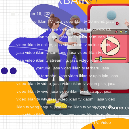
TERBAIK
December 16, 2022
Jasa Video Iklan TV
,
jasa video iklan tv 10 menit
,
jasa
video iklan tv free
,
jasa video iklan tv free download
,
jasa video iklan tv lucu
,
jasa video iklan tv murah
,
jasa
video iklan tv online
,
jasa video iklan tv online gratis
,
jasa video iklan tv samsung
,
jasa video iklan tv second
,
jasa video iklan tv streaming
,
jasa video iklan tv
streaming youtube
,
jasa video iklan tv terbaru
,
jasa
video iklan tv termahal
,
jasa video iklan tv upin ipin
,
jasa
video iklan tv video
,
jasa video iklan tv vision plus
,
jasa
video iklan tv vivo
,
jasa video iklan tv whatsapp
,
jasa
video iklan tv wtv
,
jasa video iklan tv xiaomi
,
jasa video
iklan tv yang bagus
,
jasa video iklan tv yang menarik
,
jasa video iklan tv youtube
,
jasa video iklan tv zenfone
,
Jasa video shooting
,
Layanan Video Iklan TV
,
Video