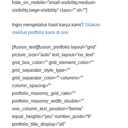
hide_on_mobile=”small-visibility,medium-
visibility,large-visibility” class=”” id=””]
Ingin mengetahui hasil karya kami?
Silakan
melihat portfolio kami di sini
[/fusion_text][fusion_portfolio layout=”grid”
picture_size=”auto” text_layout=”no_text”
grid_box_color=”” grid_element_color=””
grid_separator_style_type=””
grid_separator_color=”” columns=””
column_spacing=””
portfolio_masonry_grid_ratio=””
portfolio_masonry_width_double=””
one_column_text_position=”below”
equal_heights=”yes” number_posts=”9″
portfolio_title_display=”all”