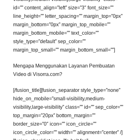
id=”” content_align=”left” size=”3″ font_size=””
line_height=”” letter_spacing=”” margin_top=”0px”
margin_bottom=”0px” margin_top_mobile=””
margin_bottom_mobile=”” text_color=””
style_type=”default” sep_color=””
margin_top_small=”” margin_bottom_small=””]
Mengapa Menggunakan Layanan Pembuatan
Video di Visorra.com?
[/fusion_title][fusion_separator style_type=”none”
hide_on_mobile=”small-visibility,medium-
visibility,large-visibility” class=”” id=”” sep_color=””
top_margin=”20px” bottom_margin=””
border_size=”0″ icon=”” icon_circle=””
icon_circle_color=”” width=”” alignment=”center” /]