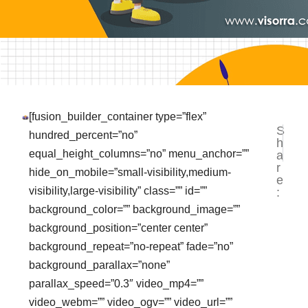
[fusion_builder_container type=”flex”
S
NEXT
PR
hundred_percent=”no”
h
Jasa P
Ja
equal_height_columns=”no” menu_anchor=””
a
r
hide_on_mobile=”small-visibility,medium-
e
visibility,large-visibility” class=”” id=””
:
background_color=”” background_image=””
background_position=”center center”
background_repeat=”no-repeat” fade=”no”
background_parallax=”none”
parallax_speed=”0.3″ video_mp4=””
video_webm=”” video_ogv=”” video_url=””