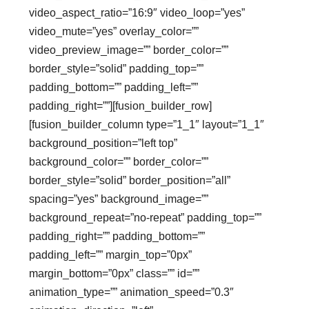
video_aspect_ratio=”16:9″ video_loop=”yes”
video_mute=”yes” overlay_color=””
video_preview_image=”” border_color=””
border_style=”solid” padding_top=””
padding_bottom=”” padding_left=””
padding_right=””][fusion_builder_row]
[fusion_builder_column type=”1_1″ layout=”1_1″
background_position=”left top”
background_color=”” border_color=””
border_style=”solid” border_position=”all”
spacing=”yes” background_image=””
background_repeat=”no-repeat” padding_top=””
padding_right=”” padding_bottom=””
padding_left=”” margin_top=”0px”
margin_bottom=”0px” class=”” id=””
animation_type=”” animation_speed=”0.3″