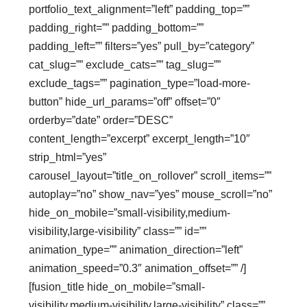
portfolio_text_alignment=”left” padding_top=””
padding_right=”” padding_bottom=””
padding_left=”” filters=”yes” pull_by=”category”
cat_slug=”” exclude_cats=”” tag_slug=””
exclude_tags=”” pagination_type=”load-more-
button” hide_url_params=”off” offset=”0″
orderby=”date” order=”DESC”
content_length=”excerpt” excerpt_length=”10″
strip_html=”yes”
carousel_layout=”title_on_rollover” scroll_items=””
autoplay=”no” show_nav=”yes” mouse_scroll=”no”
hide_on_mobile=”small-visibility,medium-
visibility,large-visibility” class=”” id=””
animation_type=”” animation_direction=”left”
animation_speed=”0.3″ animation_offset=”” /]
[fusion_title hide_on_mobile=”small-
visibility,medium-visibility,large-visibility” class=””