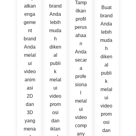
Tamp
atkan
brand
Buat
ilkan
enga
Anda
brand
profil
geme
lebih
Anda
perus
nt
muda
lebih
ahaa
brand
h
muda
n
Anda
diken
h
Anda
melal
al
diken
secar
ui
publi
al
a
video
k
publi
profe
anim
melal
k
siona
asi
ui
melal
l
2D
video
ui
melal
dan
prom
video
ui
3D
osi
prom
video
yang
dan
osi
comp
mena
iklan
dan
any