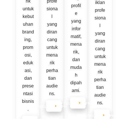
rik
profe
iklan
profil
untuk
siona
profe
e
kebut
l
siona
yang
uhan
yang
l
infor
brand
diran
yang
matif,
ing,
cang
diran
mena
prom
untuk
cang
rik,
osi,
mena
untuk
dan
eduk
rik
mena
muda
asi,
perha
rik
h
dan
tian
perha
dipah
prese
audie
tian
ami.
ntasi
ns.
audie
bisnis
ns.
INFO SELENGKAPNYA
INFO SELENGKAPNYA
.
INFO SELENGKAPNYA
INFO SELENGKAPNYA