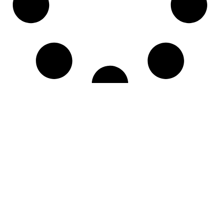
Visorra adalah mitra terpercaya Anda dalam dunia animasi seperti
pembuatan video animasi 2D dan 3D yang memukai dan inovatif.
Kami percaya bahwa setiap cerita memiliki potensi untuk
menginspirasi dan kami hadir untuk membantu mewujudkannya
dalam bentuk visual yang hidup dan menarik.
Temukan kami di