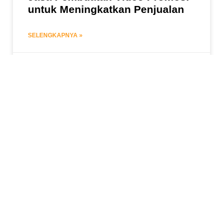
untuk Meningkatkan Penjualan
SELENGKAPNYA »
July 16, 2023
JASA VIDEO EDITING