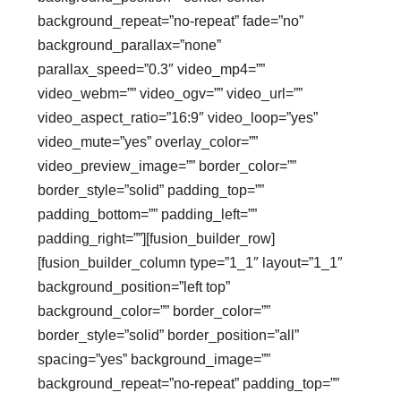
background_repeat=”no-repeat” fade=”no”
background_parallax=”none”
parallax_speed=”0.3″ video_mp4=””
video_webm=”” video_ogv=”” video_url=””
video_aspect_ratio=”16:9″ video_loop=”yes”
video_mute=”yes” overlay_color=””
video_preview_image=”” border_color=””
border_style=”solid” padding_top=””
padding_bottom=”” padding_left=””
padding_right=””][fusion_builder_row]
[fusion_builder_column type=”1_1″ layout=”1_1″
background_position=”left top”
background_color=”” border_color=””
border_style=”solid” border_position=”all”
spacing=”yes” background_image=””
background_repeat=”no-repeat” padding_top=””