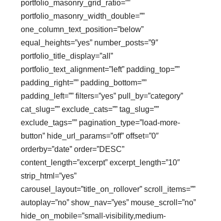
portfolio_masonry_grid_ratio=””
portfolio_masonry_width_double=””
one_column_text_position=”below”
equal_heights=”yes” number_posts=”9″
portfolio_title_display=”all”
portfolio_text_alignment=”left” padding_top=””
padding_right=”” padding_bottom=””
padding_left=”” filters=”yes” pull_by=”category”
cat_slug=”” exclude_cats=”” tag_slug=””
exclude_tags=”” pagination_type=”load-more-
button” hide_url_params=”off” offset=”0″
orderby=”date” order=”DESC”
content_length=”excerpt” excerpt_length=”10″
strip_html=”yes”
carousel_layout=”title_on_rollover” scroll_items=””
autoplay=”no” show_nav=”yes” mouse_scroll=”no”
hide_on_mobile=”small-visibility,medium-