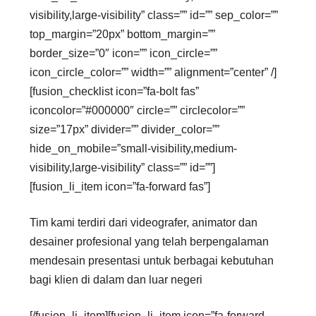
visibility,large-visibility” class=”” id=”” sep_color=””
top_margin=”20px” bottom_margin=””
border_size=”0″ icon=”” icon_circle=””
icon_circle_color=”” width=”” alignment=”center” /]
[fusion_checklist icon=”fa-bolt fas”
iconcolor=”#000000″ circle=”” circlecolor=””
size=”17px” divider=”” divider_color=””
hide_on_mobile=”small-visibility,medium-
visibility,large-visibility” class=”” id=””]
[fusion_li_item icon=”fa-forward fas”]
Tim kami terdiri dari videografer, animator dan
desainer profesional yang telah berpengalaman
mendesain presentasi untuk berbagai kebutuhan
bagi klien di dalam dan luar negeri
[/fusion_li_item][fusion_li_item icon=”fa-forward