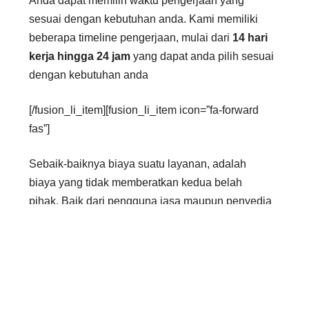
Anda dapat memilih waktu pengerjaan yang
sesuai dengan kebutuhan anda. Kami memiliki
beberapa timeline pengerjaan, mulai dari
14 hari
kerja hingga 24 jam
yang dapat anda pilih sesuai
dengan kebutuhan anda
[/fusion_li_item][fusion_li_item icon=”fa-forward
fas”]
Sebaik-baiknya biaya suatu layanan, adalah
biaya yang tidak memberatkan kedua belah
pihak. Baik dari pengguna jasa maupun penyedia
jasa. Oleh karena itu, kami membuka
kesempatan
negosiasi
bagi anda.
[/fusion_li_item][/fusion_checklist]
[fusion_separator style_type=”none”