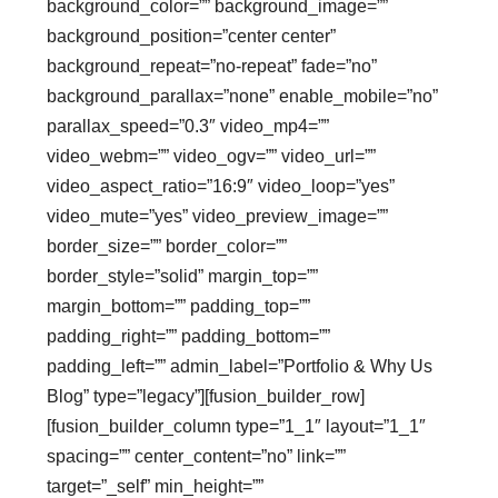
background_color=”” background_image=””
background_position=”center center”
background_repeat=”no-repeat” fade=”no”
background_parallax=”none” enable_mobile=”no”
parallax_speed=”0.3″ video_mp4=””
video_webm=”” video_ogv=”” video_url=””
video_aspect_ratio=”16:9″ video_loop=”yes”
video_mute=”yes” video_preview_image=””
border_size=”” border_color=””
border_style=”solid” margin_top=””
margin_bottom=”” padding_top=””
padding_right=”” padding_bottom=””
padding_left=”” admin_label=”Portfolio & Why Us
Blog” type=”legacy”][fusion_builder_row]
[fusion_builder_column type=”1_1″ layout=”1_1″
spacing=”” center_content=”no” link=””
target=”_self” min_height=””