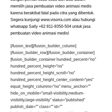
memilih jasa pembuatan video animasi medis
karena berakibat fatal pada citra yang dibentuk.
Segera kunjungi
www.visorra.com
atau hubungi
whatsapp Sally +62 811-9350-504 untuk jasa
pembuatan video animasi medis!
[/fusion_text][/fusion_builder_column]
[/fusion_builder_row][/fusion_builder_container]
[fusion_builder_container hundred_percent=”no”
hundred_percent_height=”no”
hundred_percent_height_scroll=”no”
hundred_percent_height_center_content=”yes”
equal_height_columns=”no” menu_anchor=””
hide_on_mobile=”small-visibility,medium-
visibility,large-visibility” status=”published”
publish_date=”” class=”” id=””