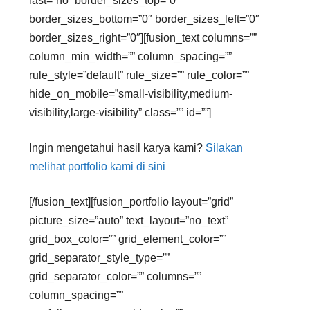
last=”no” border_sizes_top=”0″
border_sizes_bottom=”0″ border_sizes_left=”0″
border_sizes_right=”0″][fusion_text columns=””
column_min_width=”” column_spacing=””
rule_style=”default” rule_size=”” rule_color=””
hide_on_mobile=”small-visibility,medium-
visibility,large-visibility” class=”” id=””]
Ingin mengetahui hasil karya kami?
Silakan
melihat portfolio kami di sini
[/fusion_text][fusion_portfolio layout=”grid”
picture_size=”auto” text_layout=”no_text”
grid_box_color=”” grid_element_color=””
grid_separator_style_type=””
grid_separator_color=”” columns=””
column_spacing=””