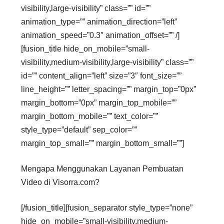
visibility,large-visibility” class=”” id=””
animation_type=”” animation_direction=”left”
animation_speed=”0.3″ animation_offset=”” /]
[fusion_title hide_on_mobile=”small-
visibility,medium-visibility,large-visibility” class=””
id=”” content_align=”left” size=”3″ font_size=””
line_height=”” letter_spacing=”” margin_top=”0px”
margin_bottom=”0px” margin_top_mobile=””
margin_bottom_mobile=”” text_color=””
style_type=”default” sep_color=””
margin_top_small=”” margin_bottom_small=””]
Mengapa Menggunakan Layanan Pembuatan
Video di Visorra.com?
[/fusion_title][fusion_separator style_type=”none”
hide_on_mobile=”small-visibility,medium-