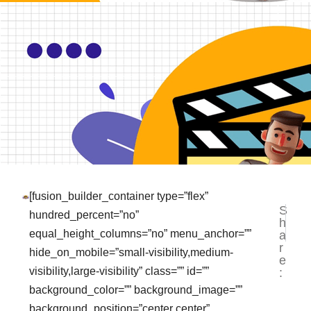
[fusion_builder_container type=”flex”
S
NEXT
PR
hundred_percent=”no”
h
3 Cara
JA
equal_height_columns=”no” menu_anchor=””
a
r
hide_on_mobile=”small-visibility,medium-
e
visibility,large-visibility” class=”” id=””
:
background_color=”” background_image=””
background_position=”center center”