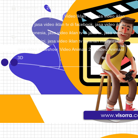
December 19, 2022
jasa video editing
,
Jasa Video Iklan TV
,
jasa video iklan
tv 2022
,
jasa video iklan tv di facebook
,
jasa video iklan
tv di indonesia
,
jasa video iklan tv di jakarta
,
jasa video
iklan tv hari ini
,
jasa video iklan tv layanan masyarakat
,
jasa video slideshow
,
Video Animasi 2D
,
Video Animasi
3D