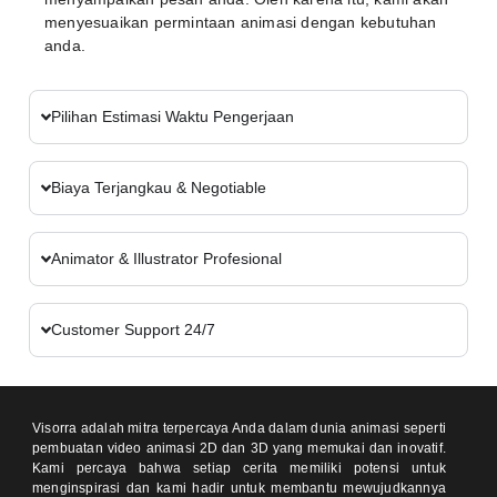
menyesuaikan permintaan animasi dengan kebutuhan
anda.
Pilihan Estimasi Waktu Pengerjaan
Biaya Terjangkau & Negotiable
Animator & Illustrator Profesional
Customer Support 24/7
Visorra adalah mitra terpercaya Anda dalam dunia animasi seperti
pembuatan video animasi 2D dan 3D yang memukai dan inovatif.
Kami percaya bahwa setiap cerita memiliki potensi untuk
menginspirasi dan kami hadir untuk membantu mewujudkannya