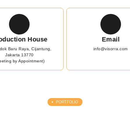
oduction House
Email
dok Baru Raya, Cijantung,
info@visorra.com
Jakarta 13770
eeting by Appointment)
PORTFOLIO
ARYA KREATIF & PROFESION