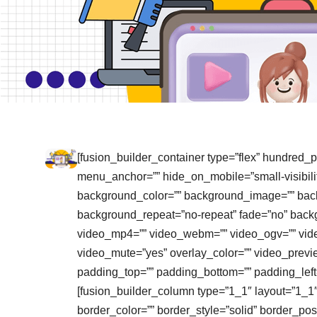
[fusion_builder_container type=”flex” hundred
menu_anchor=”” hide_on_mobile=”small-visibility,m
background_color=”” background_image=”” back
background_repeat=”no-repeat” fade=”no” back
video_mp4=”” video_webm=”” video_ogv=”” video
video_mute=”yes” overlay_color=”” video_previe
padding_top=”” padding_bottom=”” padding_left=
[fusion_builder_column type=”1_1″ layout=”1_1″
border_color=”” border_style=”solid” border_po