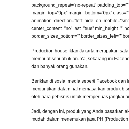
background_repeat=”no-repeat” padding_top=”” 
margin_top=”0px” margin_bottom=”0px” class=””
animation_direction=”left” hide_on_mobile=”small-v
center_content=”no” last=”true” min_height=”” h
border_sizes_bottom=”” border_sizes_left=”” borde
Production house iklan Jakarta merupakan sal
membuat sebuah iklan. Ya, sekarang ini Facebo
dan banyak orang gunakan.
Beriklan di sosial media seperti Facebook dan 
menjanjikan dalam hal memasarkan produk bisni
oleh para pebisnis untuk memperluas jangkau
Jadi, dengan ini, produk yang Anda pasarkan ak
mudah dalam menemukan jasa PH (Production Ho