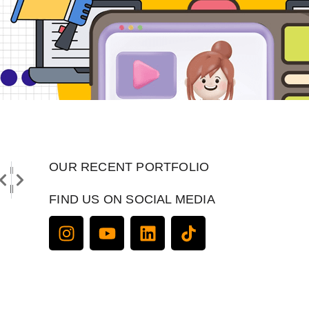
OUR RECENT PORTFOLIO
PREVIOUS
NEXT
Product Videography Services, Layanan Beriklan Paling Tepat Masa kini
Keuntungan Menggunakan Jasa Video Animation untuk Bisnis
FIND US ON SOCIAL MEDIA