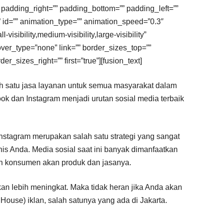
padding_right=”” padding_bottom=”” padding_left=””
 id=”” animation_type=”” animation_speed=”0.3″
isibility,medium-visibility,large-visibility”
over_type=”none” link=”” border_sizes_top=””
r_sizes_right=”” first=”true”][fusion_text]
ah satu jasa layanan untuk semua masyarakat dalam
ok dan Instagram menjadi urutan sosial media terbaik
Instagram merupakan salah satu strategi yang sangat
s Anda. Media sosial saat ini banyak dimanfaatkan
an konsumen akan produk dan jasanya.
an lebih meningkat. Maka tidak heran jika Anda akan
use) iklan, salah satunya yang ada di Jakarta.