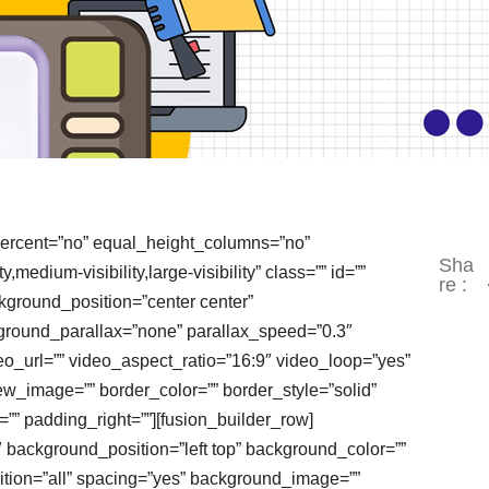
_percent=”no” equal_height_columns=”no”
Sha
edium-visibility,large-visibility” class=”” id=””
re :
ground_position=”center center”
ground_parallax=”none” parallax_speed=”0.3″
_url=”” video_aspect_ratio=”16:9″ video_loop=”yes”
w_image=”” border_color=”” border_style=”solid”
”” padding_right=””][fusion_builder_row]
 background_position=”left top” background_color=””
sition=”all” spacing=”yes” background_image=””