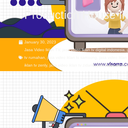
Production House Ik
January 30, 2023
Jasa Video Iklan TV
,
jasa video iklan tv digital indonesia
,
tv rumahan
,
jasa video iklan tv samsung
,
jasa video iklan 
iklan tv zenly
,
jasa video iklan tv zidane
,
jasa video iklan t