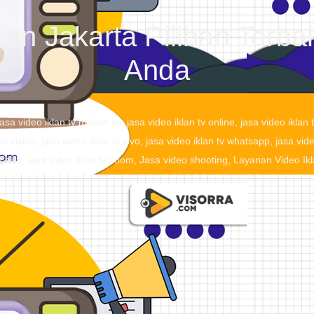
lan Jakarta Pilihan Terb
Anda
jasa video iklan tv malam ini
,
jasa video iklan tv online
,
jasa video iklan 
tv vision
,
jasa video iklan tv vivo
,
jasa video iklan tv whatsapp
,
jasa vid
v ziko
,
jasa video iklan tv zoom
,
Jasa video shooting
,
Layanan Video Ik