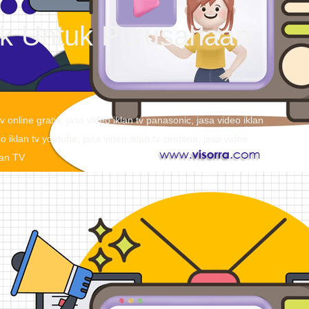
aik Untuk Perusahaan
tv online gratis
,
jasa video iklan tv panasonic
,
jasa video iklan
eo iklan tv youtube
,
jasa video iklan tv zenfone
,
jasa video
lan TV