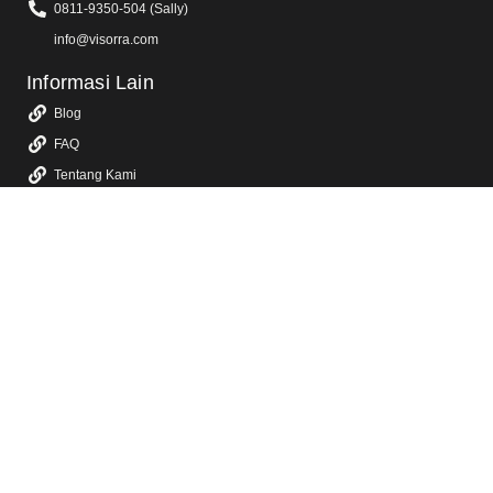
0811-9350-504 (Sally)
info@visorra.com
Informasi Lain
Blog
FAQ
Tentang Kami
Kebijakan Privasi
Layanan Kami
Jasa Video Animasi 2D & 3D
Jasa Video Promosi & Video Iklan TV
Jasa Video Company Profile
Jasa Video Konten Sosial Media
Jasa Video YouTube
Jasa Video Sosialisasi
Jasa Dokumentasi Video Event