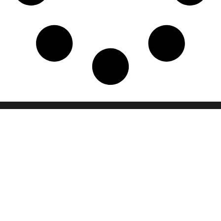
Visorra adalah mitra terpercaya Anda dalam dunia animasi seperti
pembuatan video animasi 2D dan 3D yang memukai dan inovatif.
Kami percaya bahwa setiap cerita memiliki potensi untuk
menginspirasi dan kami hadir untuk membantu mewujudkannya
dalam bentuk visual yang hidup dan menarik.
Temukan kami di
Kontak