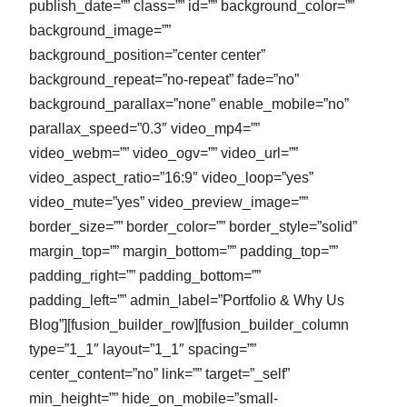
publish_date=”” class=”” id=”” background_color=””
background_image=””
background_position=”center center”
background_repeat=”no-repeat” fade=”no”
background_parallax=”none” enable_mobile=”no”
parallax_speed=”0.3″ video_mp4=””
video_webm=”” video_ogv=”” video_url=””
video_aspect_ratio=”16:9″ video_loop=”yes”
video_mute=”yes” video_preview_image=””
border_size=”” border_color=”” border_style=”solid”
margin_top=”” margin_bottom=”” padding_top=””
padding_right=”” padding_bottom=””
padding_left=”” admin_label=”Portfolio & Why Us
Blog”][fusion_builder_row][fusion_builder_column
type=”1_1″ layout=”1_1″ spacing=””
center_content=”no” link=”” target=”_self”
min_height=”” hide_on_mobile=”small-