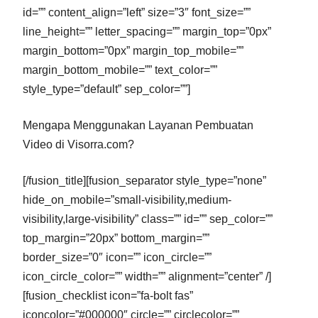
id=”” content_align=”left” size=”3″ font_size=””
line_height=”” letter_spacing=”” margin_top=”0px”
margin_bottom=”0px” margin_top_mobile=””
margin_bottom_mobile=”” text_color=””
style_type=”default” sep_color=””]
Mengapa Menggunakan Layanan Pembuatan
Video di Visorra.com?
[/fusion_title][fusion_separator style_type=”none”
hide_on_mobile=”small-visibility,medium-
visibility,large-visibility” class=”” id=”” sep_color=””
top_margin=”20px” bottom_margin=””
border_size=”0″ icon=”” icon_circle=””
icon_circle_color=”” width=”” alignment=”center” /]
[fusion_checklist icon=”fa-bolt fas”
iconcolor=”#000000″ circle=”” circlecolor=””