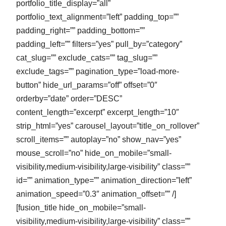
portfolio_title_display=”all”
portfolio_text_alignment=”left” padding_top=””
padding_right=”” padding_bottom=””
padding_left=”” filters=”yes” pull_by=”category”
cat_slug=”” exclude_cats=”” tag_slug=””
exclude_tags=”” pagination_type=”load-more-
button” hide_url_params=”off” offset=”0″
orderby=”date” order=”DESC”
content_length=”excerpt” excerpt_length=”10″
strip_html=”yes” carousel_layout=”title_on_rollover”
scroll_items=”” autoplay=”no” show_nav=”yes”
mouse_scroll=”no” hide_on_mobile=”small-
visibility,medium-visibility,large-visibility” class=””
id=”” animation_type=”” animation_direction=”left”
animation_speed=”0.3″ animation_offset=”” /]
[fusion_title hide_on_mobile=”small-
visibility,medium-visibility,large-visibility” class=””