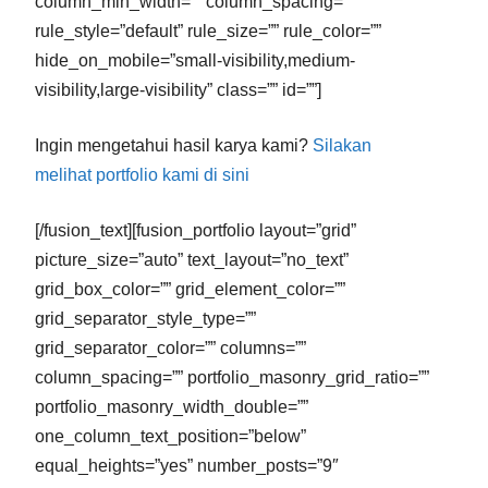
column_min_width=”” column_spacing=””
rule_style=”default” rule_size=”” rule_color=””
hide_on_mobile=”small-visibility,medium-
visibility,large-visibility” class=”” id=””]
Ingin mengetahui hasil karya kami?
Silakan
melihat portfolio kami di sini
[/fusion_text][fusion_portfolio layout=”grid”
picture_size=”auto” text_layout=”no_text”
grid_box_color=”” grid_element_color=””
grid_separator_style_type=””
grid_separator_color=”” columns=””
column_spacing=”” portfolio_masonry_grid_ratio=””
portfolio_masonry_width_double=””
one_column_text_position=”below”
equal_heights=”yes” number_posts=”9″