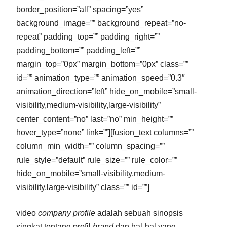
border_position=”all” spacing=”yes”
background_image=”” background_repeat=”no-
repeat” padding_top=”” padding_right=””
padding_bottom=”” padding_left=””
margin_top=”0px” margin_bottom=”0px” class=””
id=”” animation_type=”” animation_speed=”0.3″
animation_direction=”left” hide_on_mobile=”small-
visibility,medium-visibility,large-visibility”
center_content=”no” last=”no” min_height=””
hover_type=”none” link=””][fusion_text columns=””
column_min_width=”” column_spacing=””
rule_style=”default” rule_size=”” rule_color=””
hide_on_mobile=”small-visibility,medium-
visibility,large-visibility” class=”” id=””]
video
company profile
adalah sebuah sinopsis
singkat tentang profil
brand
dan hal-hal yang