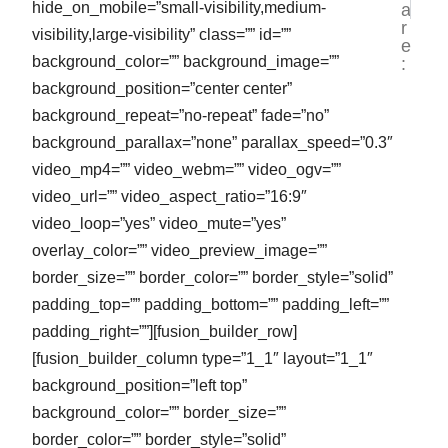
Manfaa
Ja
hide_on_mobile=”small-visibility,medium-
a
r
visibility,large-visibility” class=”” id=””
e
background_color=”” background_image=””
:
background_position=”center center”
background_repeat=”no-repeat” fade=”no”
background_parallax=”none” parallax_speed=”0.3″
video_mp4=”” video_webm=”” video_ogv=””
video_url=”” video_aspect_ratio=”16:9″
video_loop=”yes” video_mute=”yes”
overlay_color=”” video_preview_image=””
border_size=”” border_color=”” border_style=”solid”
padding_top=”” padding_bottom=”” padding_left=””
padding_right=””][fusion_builder_row]
[fusion_builder_column type=”1_1″ layout=”1_1″
background_position=”left top”
background_color=”” border_size=””
border_color=”” border_style=”solid”