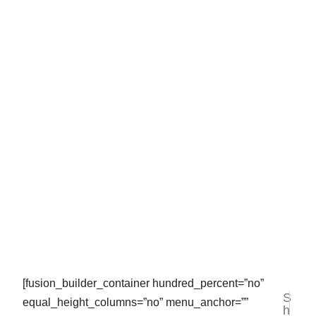
[fusion_builder_container hundred_percent=”no”
S
NEXT
PR
equal_height_columns=”no” menu_anchor=””
h