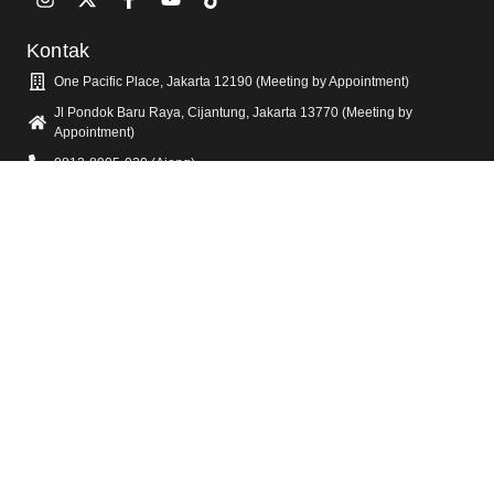
Kontak
One Pacific Place, Jakarta 12190 (Meeting by Appointment)
Jl Pondok Baru Raya, Cijantung, Jakarta 13770 (Meeting by
Appointment)
0812-8905-020 (Ajeng)
0811-9350-504 (Sally)
info@visorra.com
Informasi Lain
Blog
FAQ
Tentang Kami
Kebijakan Privasi
Layanan Kami
Jasa Video Animasi 2D & 3D