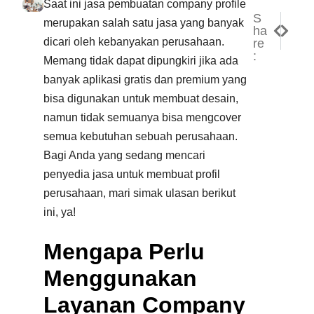
Saat ini jasa pembuatan company profile
S
NEXT
PREV
merupakan salah satu jasa yang banyak
ha
Keungg
Menge
dicari oleh kebanyakan perusahaan.
re
:
Memang tidak dapat dipungkiri jika ada
banyak aplikasi gratis dan premium yang
bisa digunakan untuk membuat desain,
namun tidak semuanya bisa mengcover
semua kebutuhan sebuah perusahaan.
Bagi Anda yang sedang mencari
penyedia jasa untuk membuat profil
perusahaan, mari simak ulasan berikut
ini, ya!
Mengapa Perlu
Menggunakan
Layanan Company