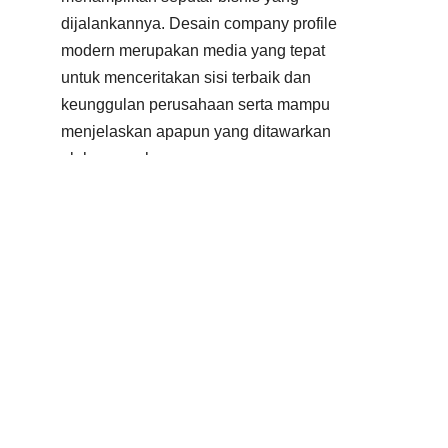
dijalankannya. Desain company profile
modern merupakan media yang tepat
untuk menceritakan sisi terbaik dan
keunggulan perusahaan serta mampu
menjelaskan apapun yang ditawarkan
oleh perusahaan.
Pastinya tidak hanya sekedar
memamerkan produk dan jasa, namun
video company profile pun bisa menjadi
media penyampaian informasi yang lebih
mudah dipahami.
Selain itu, tak jarang dengan membuat
company profile, membuat perusahaan
dapat membuka market baru. Ini bisa