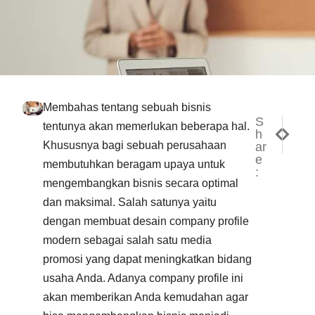
Membahas tentang sebuah bisnis
S
NEXT
PREV
tentunya akan memerlukan beberapa hal.
h
Tips M
Begin
Khususnya bagi sebuah perusahaan
ar
e
membutuhkan beragam upaya untuk
:
mengembangkan bisnis secara optimal
dan maksimal. Salah satunya yaitu
dengan membuat desain company profile
modern sebagai salah satu media
promosi yang dapat meningkatkan bidang
usaha Anda. Adanya company profile ini
akan memberikan Anda kemudahan agar