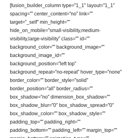
[fusion_builder_column type=”1_1″ layout=”1_1″
spacing=”” center_content=”no” link=””
target=”_self” min_height=””
hide_on_mobile=”small-visibility,medium-
visibility,large-visibility” class=”” id=””
background_color=”” background_image=””
background_image_id=””
background_position=”left top”
background_repeat=”no-repeat” hover_type=”none”
border_color=”” border_style=”solid”
border_position=”all” border_radius=””
box_shadow=”no” dimension_box_shadow=””
box_shadow_blur=”0″ box_shadow_spread=”0″
box_shadow_color=”” box_shadow_style=””
padding_top=”” padding_right=””
padding_bottom=”” padding_left=”” margin_top=””