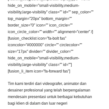
hide_on_mobile=”small-visibility,medium-
visibility,large-visibility” class=”” id=”” sep_color=””
top_margin=”20px” bottom_margin=””
border_size=”0″ icon=”” icon_circle=””
icon_circle_color=”” width=”” alignment=”center” /]
[fusion_checklist icon=”fa-bolt fas”
iconcolor=”#000000″ circle=”” circlecolor=””
size=”17px” divider=”” divider_color=””
hide_on_mobile=”small-visibility,medium-
visibility,large-visibility” class=”” id=””]
[fusion_li_item icon=”fa-forward fas”]
Tim kami terdiri dari videografer, animator dan
desainer profesional yang telah berpengalaman
mendesain presentasi untuk berbagai kebutuhan
bagi klien di dalam dan luar negeri