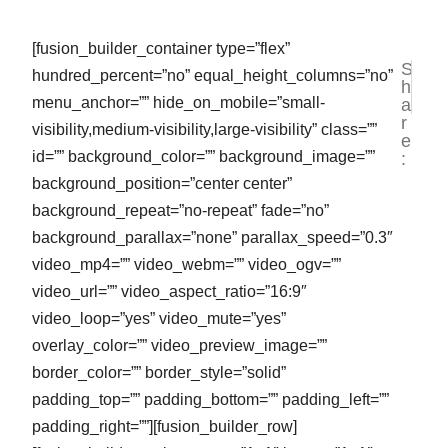
[fusion_builder_container type=”flex”
S
NEXT
PR
hundred_percent=”no” equal_height_columns=”no”
h
3 Urge
Ja
menu_anchor=”” hide_on_mobile=”small-
a
r
visibility,medium-visibility,large-visibility” class=””
e
id=”” background_color=”” background_image=””
:
background_position=”center center”
background_repeat=”no-repeat” fade=”no”
background_parallax=”none” parallax_speed=”0.3″
video_mp4=”” video_webm=”” video_ogv=””
video_url=”” video_aspect_ratio=”16:9″
video_loop=”yes” video_mute=”yes”
overlay_color=”” video_preview_image=””
border_color=”” border_style=”solid”
padding_top=”” padding_bottom=”” padding_left=””
padding_right=””][fusion_builder_row]