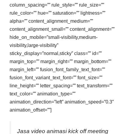
column_spacing=”” rule_style=”” rule_size=””
rule_color=”” hue=”” saturation=”” lightness=””
alpha=”” content_alignment_medium=””
content_alignment_small=”” content_alignment=””
hide_on_mobile=”small-visibility,medium-
visibility,large-visibility”
sticky_display=”normal,sticky” class=”” id=””
margin_top=”” margin_right=”” margin_bottom=””
margin_left=”” fusion_font_family_text_font=””
fusion_font_variant_text_font=”” font_size=””
line_height=”” letter_spacing=”” text_transform=””
text_color=”” animation_type=””
animation_direction=”left” animation_speed=”0.3″
animation_offset=””]
Jasa video animasi kick off meeting