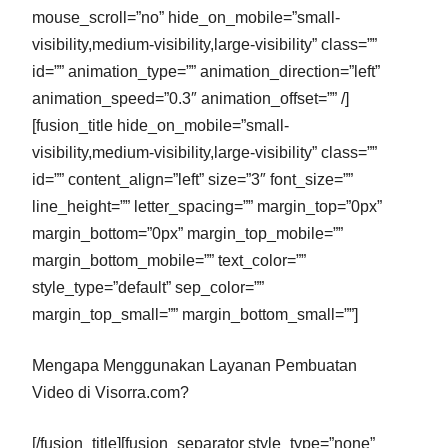
mouse_scroll=”no” hide_on_mobile=”small-
visibility,medium-visibility,large-visibility” class=””
id=”” animation_type=”” animation_direction=”left”
animation_speed=”0.3″ animation_offset=”” /]
[fusion_title hide_on_mobile=”small-
visibility,medium-visibility,large-visibility” class=””
id=”” content_align=”left” size=”3″ font_size=””
line_height=”” letter_spacing=”” margin_top=”0px”
margin_bottom=”0px” margin_top_mobile=””
margin_bottom_mobile=”” text_color=””
style_type=”default” sep_color=””
margin_top_small=”” margin_bottom_small=””]
Mengapa Menggunakan Layanan Pembuatan
Video di Visorra.com?
[/fusion_title][fusion_separator style_type=”none”