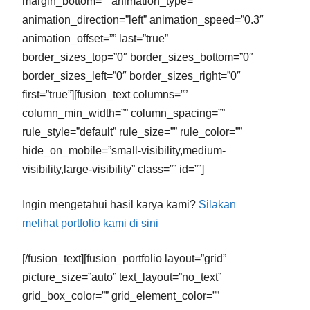
margin_bottom=”” animation_type=””
animation_direction=”left” animation_speed=”0.3″
animation_offset=”” last=”true”
border_sizes_top=”0″ border_sizes_bottom=”0″
border_sizes_left=”0″ border_sizes_right=”0″
first=”true”][fusion_text columns=””
column_min_width=”” column_spacing=””
rule_style=”default” rule_size=”” rule_color=””
hide_on_mobile=”small-visibility,medium-
visibility,large-visibility” class=”” id=””]
Ingin mengetahui hasil karya kami?
Silakan
melihat portfolio kami di sini
[/fusion_text][fusion_portfolio layout=”grid”
picture_size=”auto” text_layout=”no_text”
grid_box_color=”” grid_element_color=””