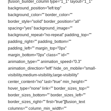
[fusion_builder_column type=”1_1″ layout=”1_1″
background_position=”left top”
background_color=”” border_color=””
border_style=”solid” border_position=”all”
spacing=”yes” background_image=””
background_repeat=”no-repeat” padding_top=””
padding_right=”” padding_bottom=””
padding_left=”” margin_top=”0px”
margin_bottom=”0px” class=”” id=””
animation_type=”” animation_speed=”0.3″
animation_direction=”left” hide_on_mobile=”small-
visibility,medium-visibility,large-visibility”
center_content=”no” last=”true” min_height=””
hover_type=”none” link=”” border_sizes_top=””
border_sizes_bottom=”” border_sizes_left=””
border_sizes_right=”” first=”true”][fusion_text
columns=”” column_min_width=””