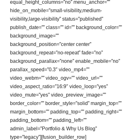
equal_height_columns=”no” menu_anchor=””
hide_on_mobile=”small-visibility,medium-
visibility,large-visibility” status=”published”
publish_date=”” class=”” id=”” background_color=””
background_image=””
background_position=”center center”
background_repeat=”no-repeat” fade=”no”
background_parallax=”none” enable_mobile=”no”
parallax_speed=”0.3″ video_mp4=””
video_webm=”” video_ogv=”” video_url=””
video_aspect_ratio=”16:9″ video_loop=”yes”
video_mute=”yes” video_preview_image=””
border_color=”” border_style=”solid” margin_top=””
margin_bottom=”” padding_top=”” padding_right=””
padding_bottom=”” padding_left=””
admin_label=”Portfolio & Why Us Blog”
type=”legacy”][fusion_builder_row]