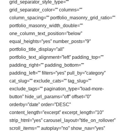
grid_separator_style_type=””
grid_separator_color=”” columns=””
column_spacing=”” portfolio_masonry_grid_ratio=””
portfolio_masonry_width_double=””
one_column_text_position=”below”
equal_heights=”yes” number_posts=”9″
portfolio_title_display=”all”
portfolio_text_alignment=”left” padding_top=””
padding_right=”” padding_bottom=””
padding_left=”” filters=”yes” pull_by=”category”
cat_slug=”” exclude_cats=”” tag_slug=””
exclude_tags=”” pagination_type=”load-more-
button” hide_url_params=”off” offset=”0″
orderby=”date” order=”DESC”
content_length=”excerpt” excerpt_length=”10″
strip_html=”yes” carousel_layout=”title_on_rollover”
scroll_items=”” autoplay=”no” show_nav=”yes”