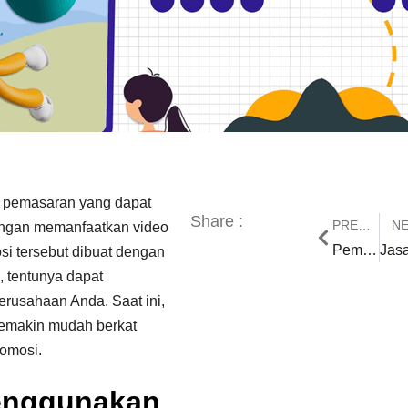
au pemasaran yang dapat
Share :
PREVIOUS
N
engan memanfaatkan video
Pemanfaatan Jasa Animasi 2D dan Beberapa Tips Memilihnya
osi tersebut dibuat dengan
, tentunya dapat
rusahaan Anda. Saat ini,
semakin mudah berkat
romosi.
enggunakan