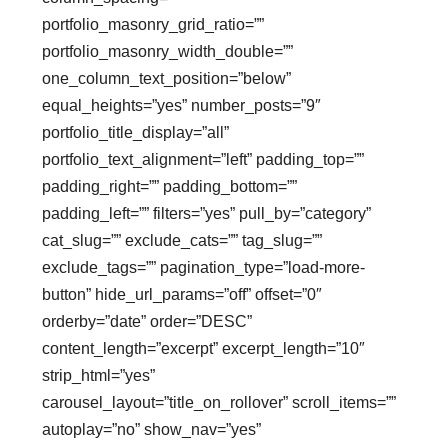
portfolio_masonry_grid_ratio=””
portfolio_masonry_width_double=””
one_column_text_position=”below”
equal_heights=”yes” number_posts=”9″
portfolio_title_display=”all”
portfolio_text_alignment=”left” padding_top=””
padding_right=”” padding_bottom=””
padding_left=”” filters=”yes” pull_by=”category”
cat_slug=”” exclude_cats=”” tag_slug=””
exclude_tags=”” pagination_type=”load-more-
button” hide_url_params=”off” offset=”0″
orderby=”date” order=”DESC”
content_length=”excerpt” excerpt_length=”10″
strip_html=”yes”
carousel_layout=”title_on_rollover” scroll_items=””
autoplay=”no” show_nav=”yes”