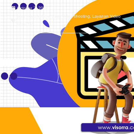
October 7, 2022
jasa video kolase
,
Jasa video shooting
,
Layanan Video
Iklan TV