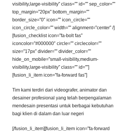
visibility,large-visibility” class=”” id=”” sep_color=””
top_margin=”20px” bottom_margin=””
border_size=”0″ icon=”” icon_circle=””
icon_circle_color=”” width=”” alignment=”center” /]
[fusion_checklist icon=”fa-bolt fas”
iconcolor=”#000000″ circle=”” circlecolor=””
size=”17px” divider=”” divider_color=””
hide_on_mobile=”small-visibility,medium-
visibility,large-visibility” class=”” id=””]
[fusion_li_item icon=”fa-forward fas”]
Tim kami terdiri dari videografer, animator dan
desainer profesional yang telah berpengalaman
mendesain presentasi untuk berbagai kebutuhan
bagi klien di dalam dan luar negeri
[/fusion_li_item][fusion_li_item icon=”fa-forward