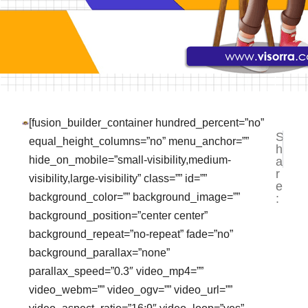
[fusion_builder_container hundred_percent=”no”
S
NEXT
PR
equal_height_columns=”no” menu_anchor=””
h
Jasa V
Ha
hide_on_mobile=”small-visibility,medium-
a
r
visibility,large-visibility” class=”” id=””
e
background_color=”” background_image=””
:
background_position=”center center”
background_repeat=”no-repeat” fade=”no”
background_parallax=”none”
parallax_speed=”0.3″ video_mp4=””
video_webm=”” video_ogv=”” video_url=””