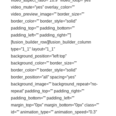
video_aspect_ratio=”16:9″ video_loop=”yes”
video_mute=”yes” overlay_color=””
video_preview_image=”” border_size=””
border_color=”” border_style=”solid”
padding_top=”” padding_bottom=””
padding_left=”” padding_right=””]
[fusion_builder_row][fusion_builder_column
type=”1_1″ layout=”1_1″
background_position=”left top”
background_color=”” border_size=””
border_color=”” border_style=”solid”
border_position=”all” spacing=”yes”
background_image=”” background_repeat=”no-
repeat” padding_top=”” padding_right=””
padding_bottom=”” padding_left=””
margin_top=”0px” margin_bottom=”0px” class=””
id=”” animation_type=”” animation_speed=”0.3″