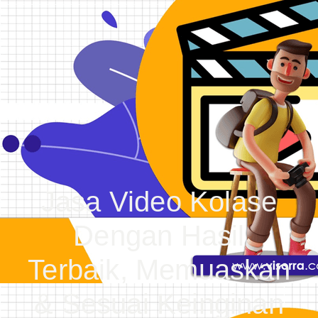
Jasa Video Kolase
Dengan Hasil
Terbaik, Memuaskan
& Sesuai Keinginan