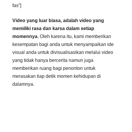
fas”]
Video yang luar biasa, adalah video yang
memiliki rasa dan karsa dalam setiap
momennya.
Oleh karena itu, kami memberikan
kesempatan bagi anda untuk menyampaikan ide
visual anda untuk divisualisasikan melalui video
yang tidak hanya bercerita namun juga
memberikan ruang bagi penonton untuk
merasakan tiap detik momen kehidupan di
dalamnya.
[/fusion_li_item][fusion_li_item icon=”fa-forward
fas”]
Video dibuat sesuai dengan kebutuhan anda.
Jangan ragu untuk menyampaikan ide serta cerita