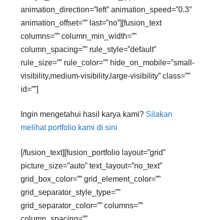
animation_direction=”left” animation_speed=”0.3″
animation_offset=”” last=”no”][fusion_text
columns=”” column_min_width=””
column_spacing=”” rule_style=”default”
rule_size=”” rule_color=”” hide_on_mobile=”small-
visibility,medium-visibility,large-visibility” class=””
id=””]
Ingin mengetahui hasil karya kami?
Silakan
melihat portfolio kami di sini
[/fusion_text][fusion_portfolio layout=”grid”
picture_size=”auto” text_layout=”no_text”
grid_box_color=”” grid_element_color=””
grid_separator_style_type=””
grid_separator_color=”” columns=””
column_spacing=””