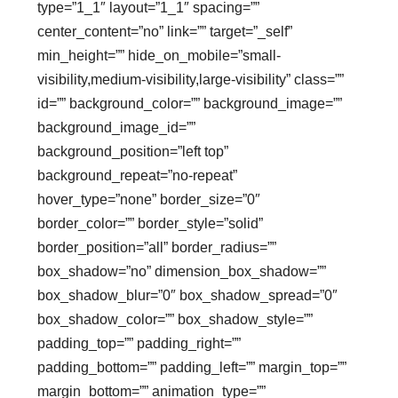
type=”1_1″ layout=”1_1″ spacing=””
center_content=”no” link=”” target=”_self”
min_height=”” hide_on_mobile=”small-
visibility,medium-visibility,large-visibility” class=””
id=”” background_color=”” background_image=””
background_image_id=””
background_position=”left top”
background_repeat=”no-repeat”
hover_type=”none” border_size=”0″
border_color=”” border_style=”solid”
border_position=”all” border_radius=””
box_shadow=”no” dimension_box_shadow=””
box_shadow_blur=”0″ box_shadow_spread=”0″
box_shadow_color=”” box_shadow_style=””
padding_top=”” padding_right=””
padding_bottom=”” padding_left=”” margin_top=””
margin_bottom=”” animation_type=””