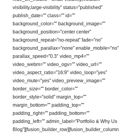
visibility,large-visibility” status=”published”
publish_date=”” class=”” id=””
background_color=”” background_image=””
background_position=”center center”
background_repeat=”no-repeat” fade=”no”
background_parallax=”none” enable_mobile=”no”
parallax_speed=”0.3″ video_mp4=””
video_webm=”” video_ogv=”” video_url=””
video_aspect_ratio=”16:9″ video_loop=”yes”
video_mute=”yes” video_preview_image=””
border_size=”” border_color=””
border_style=”solid” margin_top=””
margin_bottom=”” padding_top=””
padding_right=”” padding_bottom=””
padding_left=”” admin_label=”Portfolio & Why Us
Blog”][fusion_builder_row][fusion_builder_column