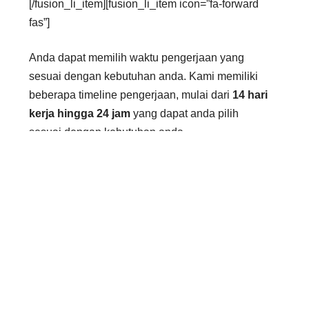
[/fusion_li_item][fusion_li_item icon=”fa-forward
fas”]
Anda dapat memilih waktu pengerjaan yang
sesuai dengan kebutuhan anda. Kami memiliki
beberapa timeline pengerjaan, mulai dari
14 hari
kerja hingga 24 jam
yang dapat anda pilih
sesuai dengan kebutuhan anda
[/fusion_li_item][fusion_li_item icon=”fa-forward
fas”]
Sebaik-baiknya biaya suatu layanan, adalah
biaya yang tidak memberatkan kedua belah
pihak. Baik dari pengguna jasa maupun penyedia
jasa. Oleh karena itu, kami membuka
kesempatan
negosiasi
bagi anda.