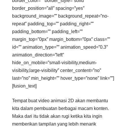
border_color=”” border_style=”solid”
border_position=”all” spacing=”yes”
background_image=”” background_repeat=”no-
repeat” padding_top=”” padding_right=””
padding_bottom=”” padding_left=””
margin_top=”0px” margin_bottom=”0px” class=””
id=”” animation_type=”” animation_speed=”0.3″
animation_direction=”left”
hide_on_mobile=”small-visibility,medium-
visibility,large-visibility” center_content=”no”
last=”no” min_height=”” hover_type=”none” link=””]
[fusion_text]
Tempat buat video animasi 2D akan membantu
kita dalam pembuatan berbagai macam konten.
Maka dari itu tidak akan rugi ketika kita ingin
memberikan tampilan yang lebih menarik