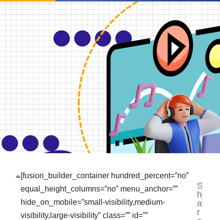
[fusion_builder_container hundred_percent=”no”
S
NEXT
PR
equal_height_columns=”no” menu_anchor=””
h
Jasa F
Ja
hide_on_mobile=”small-visibility,medium-
a
r
visibility,large-visibility” class=”” id=””