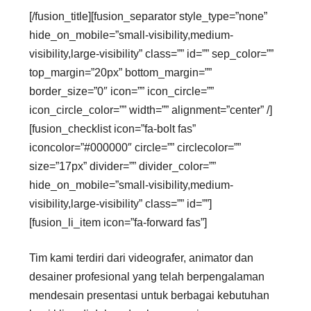
[/fusion_title][fusion_separator style_type=”none”
hide_on_mobile=”small-visibility,medium-
visibility,large-visibility” class=”” id=”” sep_color=””
top_margin=”20px” bottom_margin=””
border_size=”0″ icon=”” icon_circle=””
icon_circle_color=”” width=”” alignment=”center” /]
[fusion_checklist icon=”fa-bolt fas”
iconcolor=”#000000″ circle=”” circlecolor=””
size=”17px” divider=”” divider_color=””
hide_on_mobile=”small-visibility,medium-
visibility,large-visibility” class=”” id=””]
[fusion_li_item icon=”fa-forward fas”]
Tim kami terdiri dari videografer, animator dan
desainer profesional yang telah berpengalaman
mendesain presentasi untuk berbagai kebutuhan