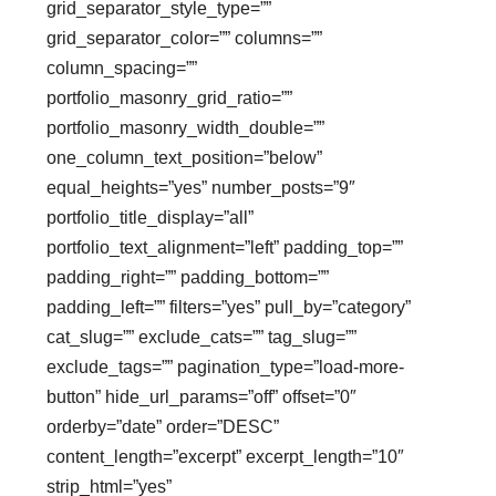
grid_separator_style_type=””
grid_separator_color=”” columns=””
column_spacing=””
portfolio_masonry_grid_ratio=””
portfolio_masonry_width_double=””
one_column_text_position=”below”
equal_heights=”yes” number_posts=”9″
portfolio_title_display=”all”
portfolio_text_alignment=”left” padding_top=””
padding_right=”” padding_bottom=””
padding_left=”” filters=”yes” pull_by=”category”
cat_slug=”” exclude_cats=”” tag_slug=””
exclude_tags=”” pagination_type=”load-more-
button” hide_url_params=”off” offset=”0″
orderby=”date” order=”DESC”
content_length=”excerpt” excerpt_length=”10″
strip_html=”yes”