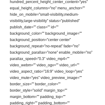
hundred_percent_height_center_content=”yes”
equal_height_columns=”no” menu_anchor=””
hide_on_mobile=”small-visibility,medium-
visibility,large-visibility” status=”published”
publish_date=”” class=”” id=””
background_color=”” background_image=””
background_position=”center center”
background_repeat=”no-repeat” fade=”no”
background_parallax=”none” enable_mobile=”no”
parallax_speed=”0.3″ video_mp4=””
video_webm=”” video_ogv=”” video_url=””
video_aspect_ratio=”16:9″ video_loop=”yes”
video_mute=”yes” video_preview_image=””
border_size=”” border_color=””
border_style=”solid” margin_top=””
margin_bottom=”” padding_top=””
padding_right=”” padding_bottom=””