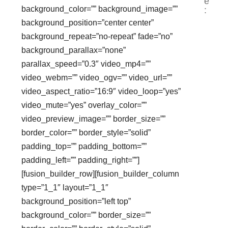
e
background_color=”” background_image=””
:
background_position=”center center”
background_repeat=”no-repeat” fade=”no”
background_parallax=”none”
parallax_speed=”0.3″ video_mp4=””
video_webm=”” video_ogv=”” video_url=””
video_aspect_ratio=”16:9″ video_loop=”yes”
video_mute=”yes” overlay_color=””
video_preview_image=”” border_size=””
border_color=”” border_style=”solid”
padding_top=”” padding_bottom=””
padding_left=”” padding_right=””]
[fusion_builder_row][fusion_builder_column
type=”1_1″ layout=”1_1″
background_position=”left top”
background_color=”” border_size=””