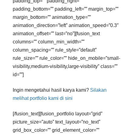
padding_top=”” padding_right=””
padding_bottom=”” padding_left=”” margin_top=””
margin_bottom=”” animation_type=””
animation_direction=”left” animation_speed=”0.3″
animation_offset=”” last=”no”][fusion_text
columns=”” column_min_width=””
column_spacing=”” rule_style=”default”
rule_size=”” rule_color=”” hide_on_mobile=”small-
visibility,medium-visibility,large-visibility” class=””
id=””]
Ingin mengetahui hasil karya kami?
Silakan
melihat portfolio kami di sini
[/fusion_text][fusion_portfolio layout=”grid”
picture_size=”auto” text_layout=”no_text”
grid_box_color=”” grid_element_color=””