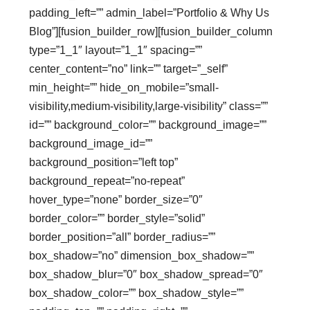
padding_left=”” admin_label=”Portfolio & Why Us
Blog”][fusion_builder_row][fusion_builder_column
type=”1_1″ layout=”1_1″ spacing=””
center_content=”no” link=”” target=”_self”
min_height=”” hide_on_mobile=”small-
visibility,medium-visibility,large-visibility” class=””
id=”” background_color=”” background_image=””
background_image_id=””
background_position=”left top”
background_repeat=”no-repeat”
hover_type=”none” border_size=”0″
border_color=”” border_style=”solid”
border_position=”all” border_radius=””
box_shadow=”no” dimension_box_shadow=””
box_shadow_blur=”0″ box_shadow_spread=”0″
box_shadow_color=”” box_shadow_style=””