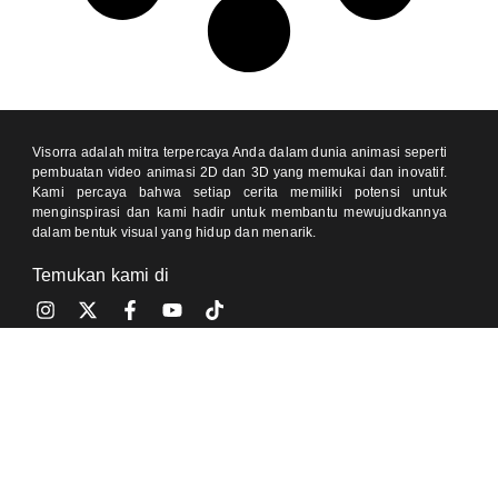
Visorra adalah mitra terpercaya Anda dalam dunia animasi seperti
pembuatan video animasi 2D dan 3D yang memukai dan inovatif.
Kami percaya bahwa setiap cerita memiliki potensi untuk
menginspirasi dan kami hadir untuk membantu mewujudkannya
dalam bentuk visual yang hidup dan menarik.
Temukan kami di
Kontak
One Pacific Place, Jakarta 12190 (Meeting by Appointment)
Jl Pondok Baru Raya, Cijantung, Jakarta 13770 (Meeting by
Appointment)
0812-8905-020 (Ajeng)