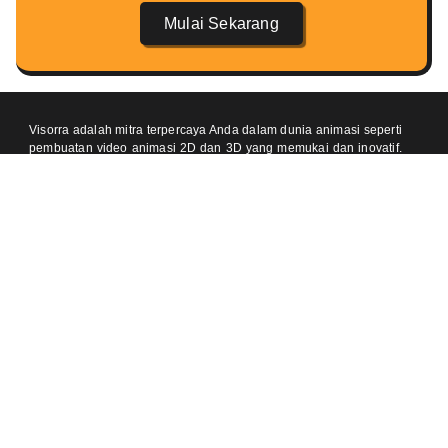
Mulai Sekarang
Visorra adalah mitra terpercaya Anda dalam dunia animasi seperti
pembuatan video animasi 2D dan 3D yang memukai dan inovatif.
Kami percaya bahwa setiap cerita memiliki potensi untuk
menginspirasi dan kami hadir untuk membantu mewujudkannya
dalam bentuk visual yang hidup dan menarik.
Temukan kami di
Kontak
One Pacific Place, Jakarta 12190 (Meeting by Appointment)
Jl Pondok Baru Raya, Cijantung, Jakarta 13770 (Meeting by
Appointment)
0812-8905-020 (Ajeng)