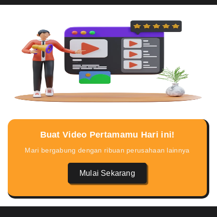
Buat Video Pertamamu Hari ini!
Mari bergabung dengan ribuan perusahaan lainnya
Mulai Sekarang