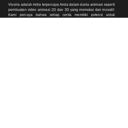
Visorra adalah mitra terpercaya Anda dalam dunia animasi seperti
pembuatan video animasi 2D dan 3D yang memukai dan inovatif.
Kami percaya bahwa setiap cerita memiliki potensi untuk
menginspirasi dan kami hadir untuk membantu mewujudkannya
dalam bentuk visual yang hidup dan menarik.
Temukan kami di
Kontak
One Pacific Place, Jakarta 12190 (Meeting by Appointment)
Jl Pondok Baru Raya, Cijantung, Jakarta 13770 (Meeting by
Appointment)
0812-8905-020 (Ajeng)
0811-9350-504 (Sally)
info@visorra.com
Informasi Lain
Blog