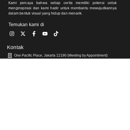
Kami percaya bahwa setiap cerita memiliki potensi untuk
menginspirasi dan kami hadir untuk membantu mewujudkannya
dalam bentuk visual yang hidup dan menarik.
Temukan kami di
Kontak
One Pacific Place, Jakarta 12190 (Meeting by Appointment)
Jl Pondok Baru Raya, Cijantung, Jakarta 13770 (Meeting by
Appointment)
0812-8905-020 (Ajeng)
0811-9350-504 (Sally)
info@visorra.com
Informasi Lain
Blog
FAQ
Tentang Kami