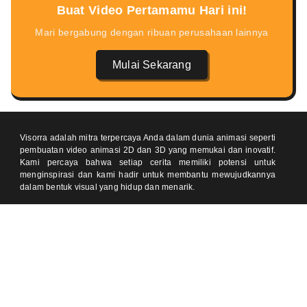
Buat Video Pertamamu Hari ini!
Mari bergabung dengan ribuan perusahaan lainnya
Mulai Sekarang
Visorra adalah mitra terpercaya Anda dalam dunia animasi seperti
pembuatan video animasi 2D dan 3D yang memukai dan inovatif.
Kami percaya bahwa setiap cerita memiliki potensi untuk
menginspirasi dan kami hadir untuk membantu mewujudkannya
dalam bentuk visual yang hidup dan menarik.
Temukan kami di
Kontak
One Pacific Place, Jakarta 12190 (Meeting by Appointment)
Jl Pondok Baru Raya, Cijantung, Jakarta 13770 (Meeting by