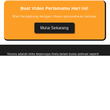
Buat Video Pertamamu Hari ini!
Mari bergabung dengan ribuan perusahaan lainnya
Mulai Sekarang
Visorra adalah mitra terpercaya Anda dalam dunia animasi seperti
pembuatan video animasi 2D dan 3D yang memukai dan inovatif.
Kami percaya bahwa setiap cerita memiliki potensi untuk
menginspirasi dan kami hadir untuk membantu mewujudkannya
dalam bentuk visual yang hidup dan menarik.
Temukan kami di
Kontak
One Pacific Place, Jakarta 12190 (Meeting by Appointment)