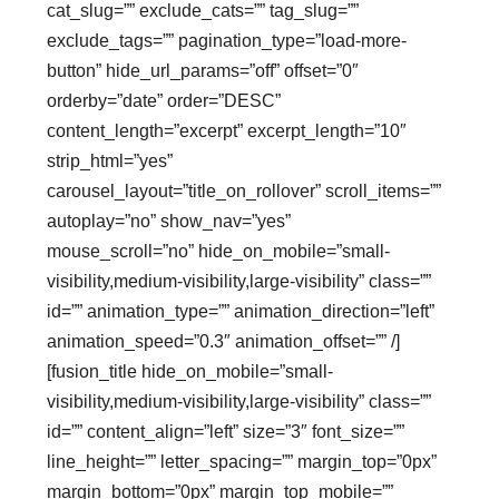
cat_slug=”” exclude_cats=”” tag_slug=””
exclude_tags=”” pagination_type=”load-more-
button” hide_url_params=”off” offset=”0″
orderby=”date” order=”DESC”
content_length=”excerpt” excerpt_length=”10″
strip_html=”yes”
carousel_layout=”title_on_rollover” scroll_items=””
autoplay=”no” show_nav=”yes”
mouse_scroll=”no” hide_on_mobile=”small-
visibility,medium-visibility,large-visibility” class=””
id=”” animation_type=”” animation_direction=”left”
animation_speed=”0.3″ animation_offset=”” /]
[fusion_title hide_on_mobile=”small-
visibility,medium-visibility,large-visibility” class=””
id=”” content_align=”left” size=”3″ font_size=””
line_height=”” letter_spacing=”” margin_top=”0px”
margin_bottom=”0px” margin_top_mobile=””