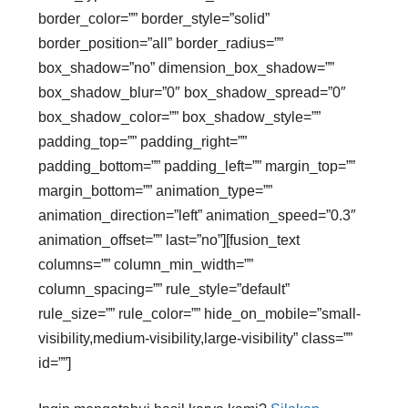
border_color=”” border_style=”solid”
border_position=”all” border_radius=””
box_shadow=”no” dimension_box_shadow=””
box_shadow_blur=”0″ box_shadow_spread=”0″
box_shadow_color=”” box_shadow_style=””
padding_top=”” padding_right=””
padding_bottom=”” padding_left=”” margin_top=””
margin_bottom=”” animation_type=””
animation_direction=”left” animation_speed=”0.3″
animation_offset=”” last=”no”][fusion_text
columns=”” column_min_width=””
column_spacing=”” rule_style=”default”
rule_size=”” rule_color=”” hide_on_mobile=”small-
visibility,medium-visibility,large-visibility” class=””
id=””]