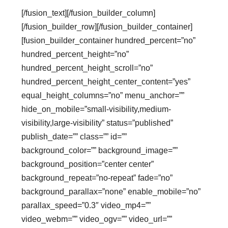
[/fusion_text][/fusion_builder_column]
[/fusion_builder_row][/fusion_builder_container]
[fusion_builder_container hundred_percent=”no”
hundred_percent_height=”no”
hundred_percent_height_scroll=”no”
hundred_percent_height_center_content=”yes”
equal_height_columns=”no” menu_anchor=””
hide_on_mobile=”small-visibility,medium-
visibility,large-visibility” status=”published”
publish_date=”” class=”” id=””
background_color=”” background_image=””
background_position=”center center”
background_repeat=”no-repeat” fade=”no”
background_parallax=”none” enable_mobile=”no”
parallax_speed=”0.3″ video_mp4=””
video_webm=”” video_ogv=”” video_url=””