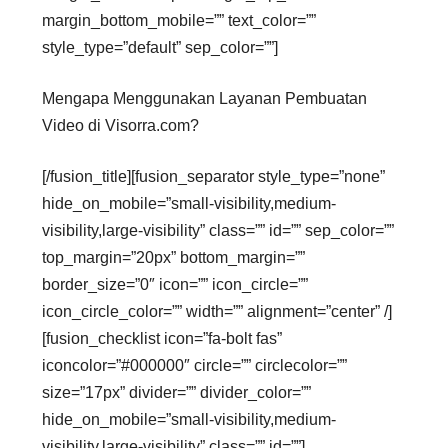
margin_bottom_mobile=”” text_color=””
style_type=”default” sep_color=””]
Mengapa Menggunakan Layanan Pembuatan
Video di Visorra.com?
[/fusion_title][fusion_separator style_type=”none”
hide_on_mobile=”small-visibility,medium-
visibility,large-visibility” class=”” id=”” sep_color=””
top_margin=”20px” bottom_margin=””
border_size=”0″ icon=”” icon_circle=””
icon_circle_color=”” width=”” alignment=”center” /]
[fusion_checklist icon=”fa-bolt fas”
iconcolor=”#000000″ circle=”” circlecolor=””
size=”17px” divider=”” divider_color=””
hide_on_mobile=”small-visibility,medium-
visibility,large-visibility” class=”” id=””]