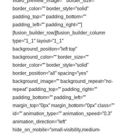
video_preview_image=”” border_size=””
border_color=”” border_style=”solid”
padding_top=”” padding_bottom=””
padding_left=”” padding_right=””]
[fusion_builder_row][fusion_builder_column
type=”1_1″ layout=”1_1″
background_position=”left top”
background_color=”” border_size=””
border_color=”” border_style=”solid”
border_position=”all” spacing=”yes”
background_image=”” background_repeat=”no-
repeat” padding_top=”” padding_right=””
padding_bottom=”” padding_left=””
margin_top=”0px” margin_bottom=”0px” class=””
id=”” animation_type=”” animation_speed=”0.3″
animation_direction=”left”
hide_on_mobile=”small-visibility,medium-