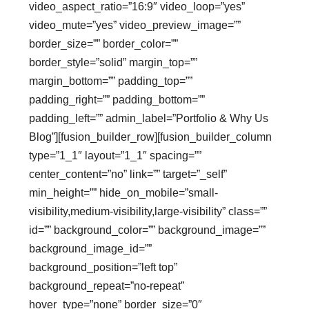
video_aspect_ratio=”16:9″ video_loop=”yes”
video_mute=”yes” video_preview_image=””
border_size=”” border_color=””
border_style=”solid” margin_top=””
margin_bottom=”” padding_top=””
padding_right=”” padding_bottom=””
padding_left=”” admin_label=”Portfolio & Why Us
Blog”][fusion_builder_row][fusion_builder_column
type=”1_1″ layout=”1_1″ spacing=””
center_content=”no” link=”” target=”_self”
min_height=”” hide_on_mobile=”small-
visibility,medium-visibility,large-visibility” class=””
id=”” background_color=”” background_image=””
background_image_id=””
background_position=”left top”
background_repeat=”no-repeat”
hover_type=”none” border_size=”0″