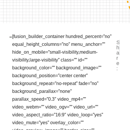
[fusion_builder_container hundred_percent=”no”
S
NEXT
PR
equal_height_columns=”no” menu_anchor=””
h
Jasa P
In
hide_on_mobile=”small-visibility,medium-
a
r
visibility,large-visibility” class=”” id=””
e
background_color=”” background_image=””
:
background_position=”center center”
background_repeat=”no-repeat” fade=”no”
background_parallax=”none”
parallax_speed=”0.3″ video_mp4=””
video_webm=”” video_ogv=”” video_url=””
video_aspect_ratio=”16:9″ video_loop=”yes”
video_mute=”yes” overlay_color=””