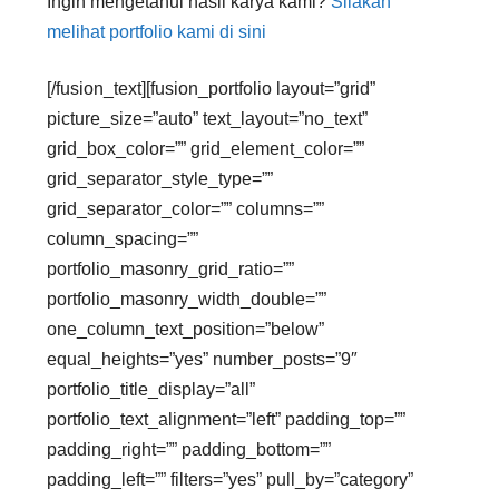
Ingin mengetahui hasil karya kami?
Silakan
melihat portfolio kami di sini
[/fusion_text][fusion_portfolio layout=”grid”
picture_size=”auto” text_layout=”no_text”
grid_box_color=”” grid_element_color=””
grid_separator_style_type=””
grid_separator_color=”” columns=””
column_spacing=””
portfolio_masonry_grid_ratio=””
portfolio_masonry_width_double=””
one_column_text_position=”below”
equal_heights=”yes” number_posts=”9″
portfolio_title_display=”all”
portfolio_text_alignment=”left” padding_top=””
padding_right=”” padding_bottom=””
padding_left=”” filters=”yes” pull_by=”category”