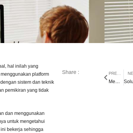
al, hal inilah yang
Share :
PREVIOUS
N
 menggunakan platform
Memilih Jasa Pembuatan LMS Elearning Handal dan Terpercaya
dengan sistem dan teknik
an pemikiran yang tidak
an dan menggunakan
knya untuk mengetahui
ini bekerja sehingga