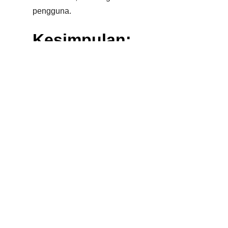
pengguna.
Kesimpulan:
Teknologi sebagai
Penguat
Kreativitas
Daftar keahlian di atas menunjukkan
bahwa jasa pembuatan animasi saat ini
adalah perpaduan seimbang antara seni
murni dan rekayasa teknologi tingkat
tinggi. Bagi bisnis, bekerja sama
dengan tim yang menguasai spektrum
keahlian ini—mulai dari
12 Principles of
Animation
hingga
Real-Time Rendering