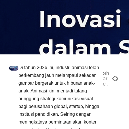
Di tahun 2026 ini, industri animasi telah
Sh
NEXT
PREV
berkembang jauh melampaui sekadar
ar
Membed
8 Jen
gambar bergerak untuk hiburan anak-
e :
anak. Animasi kini menjadi tulang
punggung strategi komunikasi visual
bagi perusahaan global, startup, hingga
institusi pendidikan. Seiring dengan
meningkatnya permintaan akan konten