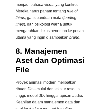
menjadi bahasa visual yang konkret.
Mereka harus paham tentang
rule of
thirds
, garis panduan mata (
leading
lines
), dan psikologi warna untuk
mengarahkan fokus penonton ke pesan
utama yang ingin disampaikan
brand
.
8. Manajemen
Aset dan Optimasi
File
Proyek animasi modern melibatkan
ribuan
file
—mulai dari tekstur resolusi
tinggi, model 3D, hingga lapisan audio.
Keahlian dalam manajemen data dan
struktur
folder
yang rapi (
pipeline