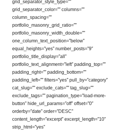
grid_separator_style_type=””
grid_separator_color=”” columns=””
column_spacing=””
portfolio_masonry_grid_ratio=””
portfolio_masonry_width_double=””
one_column_text_position=”below”
equal_heights=”yes” number_posts=”9″
portfolio_title_display=”all”
portfolio_text_alignment=”left” padding_top=””
padding_right=”” padding_bottom=””
padding_left=”” filters=”yes” pull_by=”category”
cat_slug=”” exclude_cats=”” tag_slug=””
exclude_tags=”” pagination_type=”load-more-
button” hide_url_params=”off” offset=”0″
orderby=”date” order=”DESC”
content_length=”excerpt” excerpt_length=”10″
strip_html=”yes”