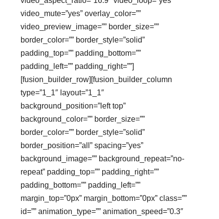
video_aspect_ratio=”16:9″ video_loop=”yes”
video_mute=”yes” overlay_color=””
video_preview_image=”” border_size=””
border_color=”” border_style=”solid”
padding_top=”” padding_bottom=””
padding_left=”” padding_right=””]
[fusion_builder_row][fusion_builder_column
type=”1_1″ layout=”1_1″
background_position=”left top”
background_color=”” border_size=””
border_color=”” border_style=”solid”
border_position=”all” spacing=”yes”
background_image=”” background_repeat=”no-
repeat” padding_top=”” padding_right=””
padding_bottom=”” padding_left=””
margin_top=”0px” margin_bottom=”0px” class=””
id=”” animation_type=”” animation_speed=”0.3″