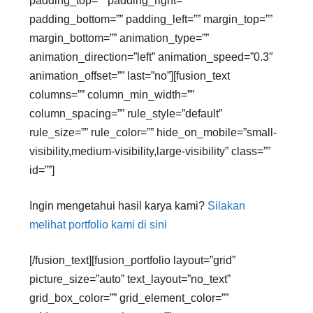
padding_top=”” padding_right=””
padding_bottom=”” padding_left=”” margin_top=””
margin_bottom=”” animation_type=””
animation_direction=”left” animation_speed=”0.3″
animation_offset=”” last=”no”][fusion_text
columns=”” column_min_width=””
column_spacing=”” rule_style=”default”
rule_size=”” rule_color=”” hide_on_mobile=”small-
visibility,medium-visibility,large-visibility” class=””
id=””]
Ingin mengetahui hasil karya kami?
Silakan
melihat portfolio kami di sini
[/fusion_text][fusion_portfolio layout=”grid”
picture_size=”auto” text_layout=”no_text”
grid_box_color=”” grid_element_color=””