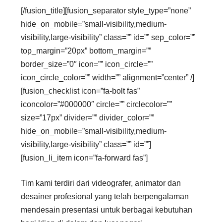
[/fusion_title][fusion_separator style_type=”none”
hide_on_mobile=”small-visibility,medium-
visibility,large-visibility” class=”” id=”” sep_color=””
top_margin=”20px” bottom_margin=””
border_size=”0″ icon=”” icon_circle=””
icon_circle_color=”” width=”” alignment=”center” /]
[fusion_checklist icon=”fa-bolt fas”
iconcolor=”#000000″ circle=”” circlecolor=””
size=”17px” divider=”” divider_color=””
hide_on_mobile=”small-visibility,medium-
visibility,large-visibility” class=”” id=””]
[fusion_li_item icon=”fa-forward fas”]
Tim kami terdiri dari videografer, animator dan
desainer profesional yang telah berpengalaman
mendesain presentasi untuk berbagai kebutuhan