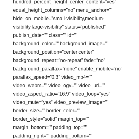
hundred_percent_height_center_content=”yes”
equal_height_columns=”no” menu_anchor=””
hide_on_mobile=”small-visibility,medium-
visibility,large-visibility” status=”published”
publish_date=”” class=”” id=””
background_color=”” background_image=””
background_position=”center center”
background_repeat=”no-repeat” fade=”no”
background_parallax=”none” enable_mobile=”no”
parallax_speed=”0.3″ video_mp4=””
video_webm=”” video_ogv=”” video_url=””
video_aspect_ratio=”16:9″ video_loop=”yes”
video_mute=”yes” video_preview_image=””
border_size=”” border_color=””
border_style=”solid” margin_top=””
margin_bottom=”” padding_top=””
padding_right=”” padding_bottom=””