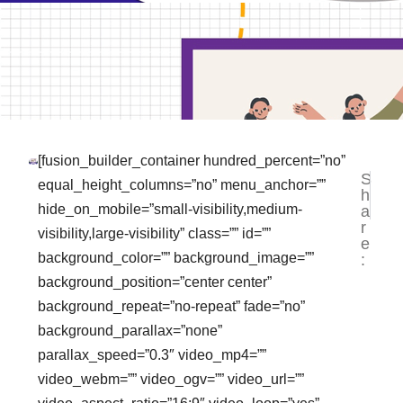
[fusion_builder_container hundred_percent=”no”
S
NEXT
PR
equal_height_columns=”no” menu_anchor=””
h
Jasa Bi
Ja
hide_on_mobile=”small-visibility,medium-
a
r
visibility,large-visibility” class=”” id=””
e
background_color=”” background_image=””
:
background_position=”center center”
background_repeat=”no-repeat” fade=”no”
background_parallax=”none”
parallax_speed=”0.3″ video_mp4=””
video_webm=”” video_ogv=”” video_url=””