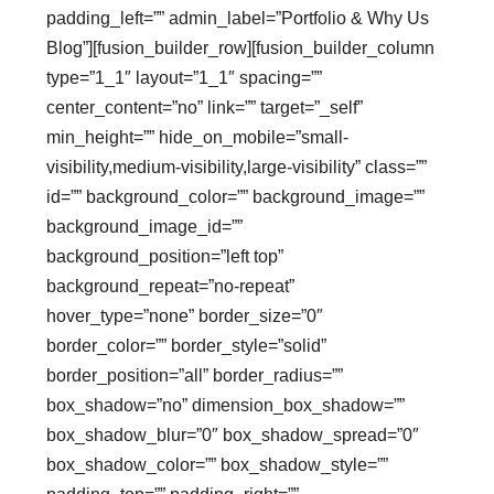
padding_left=”” admin_label=”Portfolio & Why Us
Blog”][fusion_builder_row][fusion_builder_column
type=”1_1″ layout=”1_1″ spacing=””
center_content=”no” link=”” target=”_self”
min_height=”” hide_on_mobile=”small-
visibility,medium-visibility,large-visibility” class=””
id=”” background_color=”” background_image=””
background_image_id=””
background_position=”left top”
background_repeat=”no-repeat”
hover_type=”none” border_size=”0″
border_color=”” border_style=”solid”
border_position=”all” border_radius=””
box_shadow=”no” dimension_box_shadow=””
box_shadow_blur=”0″ box_shadow_spread=”0″
box_shadow_color=”” box_shadow_style=””