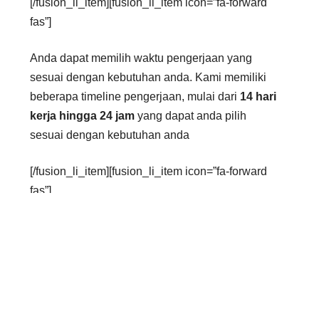
[/fusion_li_item][fusion_li_item icon=”fa-forward
fas”]
Anda dapat memilih waktu pengerjaan yang
sesuai dengan kebutuhan anda. Kami memiliki
beberapa timeline pengerjaan, mulai dari
14 hari
kerja hingga 24 jam
yang dapat anda pilih
sesuai dengan kebutuhan anda
[/fusion_li_item][fusion_li_item icon=”fa-forward
fas”]
Sebaik-baiknya biaya suatu layanan, adalah
biaya yang tidak memberatkan kedua belah
pihak. Baik dari pengguna jasa maupun penyedia
jasa. Oleh karena itu, kami membuka
kesempatan
negosiasi
bagi anda.