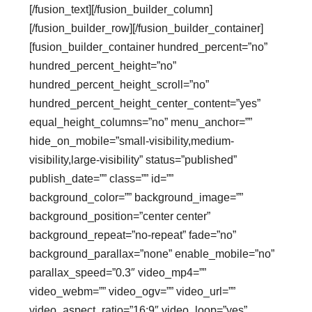
[/fusion_text][/fusion_builder_column]
[/fusion_builder_row][/fusion_builder_container]
[fusion_builder_container hundred_percent=”no”
hundred_percent_height=”no”
hundred_percent_height_scroll=”no”
hundred_percent_height_center_content=”yes”
equal_height_columns=”no” menu_anchor=””
hide_on_mobile=”small-visibility,medium-
visibility,large-visibility” status=”published”
publish_date=”” class=”” id=””
background_color=”” background_image=””
background_position=”center center”
background_repeat=”no-repeat” fade=”no”
background_parallax=”none” enable_mobile=”no”
parallax_speed=”0.3″ video_mp4=””
video_webm=”” video_ogv=”” video_url=””
video_aspect_ratio=”16:9″ video_loop=”yes”