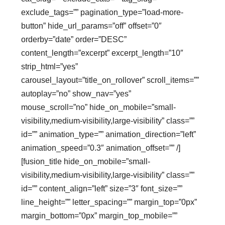
exclude_tags=”” pagination_type=”load-more-
button” hide_url_params=”off” offset=”0″
orderby=”date” order=”DESC”
content_length=”excerpt” excerpt_length=”10″
strip_html=”yes”
carousel_layout=”title_on_rollover” scroll_items=””
autoplay=”no” show_nav=”yes”
mouse_scroll=”no” hide_on_mobile=”small-
visibility,medium-visibility,large-visibility” class=””
id=”” animation_type=”” animation_direction=”left”
animation_speed=”0.3″ animation_offset=”” /]
[fusion_title hide_on_mobile=”small-
visibility,medium-visibility,large-visibility” class=””
id=”” content_align=”left” size=”3″ font_size=””
line_height=”” letter_spacing=”” margin_top=”0px”
margin_bottom=”0px” margin_top_mobile=””