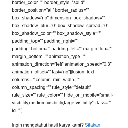
border_color=”” border_style=”solid”
border_position=”all” border_radius=””
box_shadow=”no” dimension_box_shadow=””
box_shadow_blur=”0″ box_shadow_spread=”0″
box_shadow_color=”” box_shadow_style=””
padding_top=”” padding_right=””
padding_bottom=”” padding_left=”” margin_top=””
margin_bottom=”” animation_type=””
animation_direction=”left” animation_speed=”0.3″
animation_offset=”” last=”no”][fusion_text
columns=”” column_min_width=””
column_spacing=”” rule_style=”default”
rule_size=”” rule_color=”” hide_on_mobile=”small-
visibility,medium-visibility,large-visibility” class=””
id=””]
Ingin mengetahui hasil karya kami?
Silakan