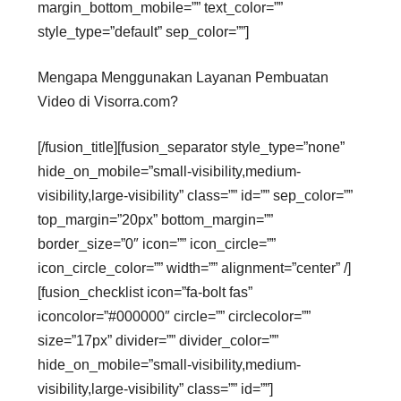
margin_bottom_mobile=”” text_color=””
style_type=”default” sep_color=””]
Mengapa Menggunakan Layanan Pembuatan
Video di Visorra.com?
[/fusion_title][fusion_separator style_type=”none”
hide_on_mobile=”small-visibility,medium-
visibility,large-visibility” class=”” id=”” sep_color=””
top_margin=”20px” bottom_margin=””
border_size=”0″ icon=”” icon_circle=””
icon_circle_color=”” width=”” alignment=”center” /]
[fusion_checklist icon=”fa-bolt fas”
iconcolor=”#000000″ circle=”” circlecolor=””
size=”17px” divider=”” divider_color=””
hide_on_mobile=”small-visibility,medium-
visibility,large-visibility” class=”” id=””]