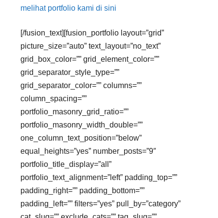
melihat portfolio kami di sini
[/fusion_text][fusion_portfolio layout=”grid”
picture_size=”auto” text_layout=”no_text”
grid_box_color=”” grid_element_color=””
grid_separator_style_type=””
grid_separator_color=”” columns=””
column_spacing=””
portfolio_masonry_grid_ratio=””
portfolio_masonry_width_double=””
one_column_text_position=”below”
equal_heights=”yes” number_posts=”9″
portfolio_title_display=”all”
portfolio_text_alignment=”left” padding_top=””
padding_right=”” padding_bottom=””
padding_left=”” filters=”yes” pull_by=”category”
cat_slug=”” exclude_cats=”” tag_slug=””