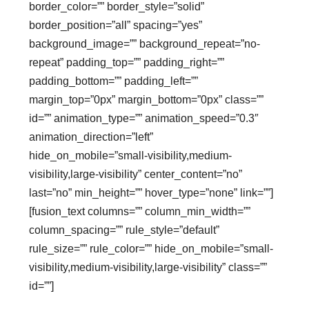
border_color=”” border_style=”solid”
border_position=”all” spacing=”yes”
background_image=”” background_repeat=”no-
repeat” padding_top=”” padding_right=””
padding_bottom=”” padding_left=””
margin_top=”0px” margin_bottom=”0px” class=””
id=”” animation_type=”” animation_speed=”0.3″
animation_direction=”left”
hide_on_mobile=”small-visibility,medium-
visibility,large-visibility” center_content=”no”
last=”no” min_height=”” hover_type=”none” link=””]
[fusion_text columns=”” column_min_width=””
column_spacing=”” rule_style=”default”
rule_size=”” rule_color=”” hide_on_mobile=”small-
visibility,medium-visibility,large-visibility” class=””
id=””]