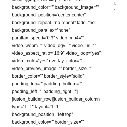
e
background_color=”” background_image=””
:
background_position=”center center”
background_repeat=”no-repeat” fade=”no”
background_parallax=”none”
parallax_speed=”0.3″ video_mp4=””
video_webm=”” video_ogv=”” video_url=””
video_aspect_ratio=”16:9″ video_loop=”yes”
video_mute=”yes” overlay_color=””
video_preview_image=”” border_size=””
border_color=”” border_style=”solid”
padding_top=”” padding_bottom=””
padding_left=”” padding_right=””]
[fusion_builder_row][fusion_builder_column
type=”1_1″ layout=”1_1″
background_position=”left top”
background_color=”” border_size=””