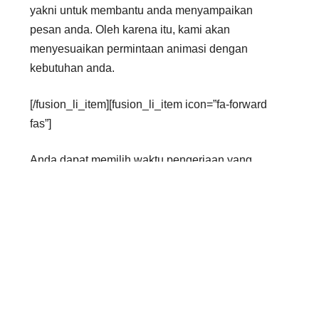
yakni untuk membantu anda menyampaikan
pesan anda. Oleh karena itu, kami akan
menyesuaikan permintaan animasi dengan
kebutuhan anda.
[/fusion_li_item][fusion_li_item icon=”fa-forward
fas”]
Anda dapat memilih waktu pengerjaan yang
sesuai dengan kebutuhan anda. Kami memiliki
beberapa timeline pengerjaan, mulai dari
14 hari
kerja hingga 24 jam
yang dapat anda pilih
sesuai dengan kebutuhan anda
[/fusion_li_item][fusion_li_item icon=”fa-forward
fas”]