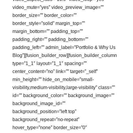
video_mute=”yes” video_preview_image=””
border_size=”” border_color=””
border_style=”solid” margin_top=””
margin_bottom=”” padding_top=””
padding_right=”” padding_bottom=””
padding_left=”” admin_label=”Portfolio & Why Us
Blog”][fusion_builder_row][fusion_builder_column
type=”1_1″ layout=”1_1″ spacing=””
center_content=”no” link=”” target=”_self”
min_height=”” hide_on_mobile=”small-
visibility,medium-visibility,large-visibility” class=””
id=”” background_color=”” background_image=””
background_image_id=””
background_position=”left top”
background_repeat=”no-repeat”
hover_type=”none” border_size=”0″