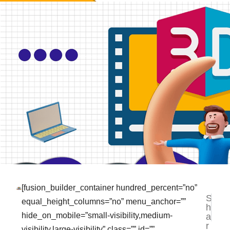
[fusion_builder_container hundred_percent=”no”
S
NEXT
PR
equal_height_columns=”no” menu_anchor=””
h
Kamu P
3 
hide_on_mobile=”small-visibility,medium-
a
r
visibility,large-visibility” class=”” id=””