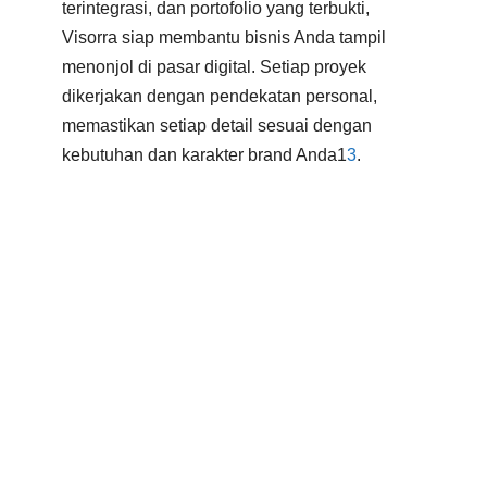
terintegrasi, dan portofolio yang terbukti,
Visorra siap membantu bisnis Anda tampil
menonjol di pasar digital. Setiap proyek
dikerjakan dengan pendekatan personal,
memastikan setiap detail sesuai dengan
kebutuhan dan karakter brand Anda
1
3
.
Jika Anda ingin meningkatkan kualitas
visual produk dan memperkuat branding di
era digital, memilih jasa foto produk
profesional seperti Visorra adalah langkah
strategis yang tepat. Konsultasikan
kebutuhan bisnis Anda dan ciptakan visual
yang memukau bersama tim kreatif Visorra.
Kesimpulan