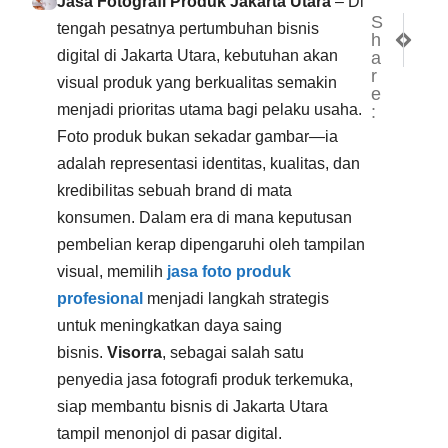
Jasa Fotografi Produk Jakarta Utara
– Di
S
NEXT
PREV
tengah pesatnya pertumbuhan bisnis
h
Jasa F
Jasa 
digital di Jakarta Utara, kebutuhan akan
a
r
visual produk yang berkualitas semakin
e
menjadi prioritas utama bagi pelaku usaha.
:
Foto produk bukan sekadar gambar—ia
adalah representasi identitas, kualitas, dan
kredibilitas sebuah brand di mata
konsumen. Dalam era di mana keputusan
pembelian kerap dipengaruhi oleh tampilan
visual, memilih
jasa foto produk
profesional
menjadi langkah strategis
untuk meningkatkan daya saing
bisnis.
Visorra
, sebagai salah satu
penyedia jasa fotografi produk terkemuka,
siap membantu bisnis di Jakarta Utara
tampil menonjol di pasar digital.