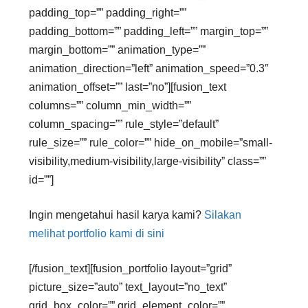
padding_top=”” padding_right=””
padding_bottom=”” padding_left=”” margin_top=””
margin_bottom=”” animation_type=””
animation_direction=”left” animation_speed=”0.3″
animation_offset=”” last=”no”][fusion_text
columns=”” column_min_width=””
column_spacing=”” rule_style=”default”
rule_size=”” rule_color=”” hide_on_mobile=”small-
visibility,medium-visibility,large-visibility” class=””
id=””]
Ingin mengetahui hasil karya kami?
Silakan
melihat portfolio kami di sini
[/fusion_text][fusion_portfolio layout=”grid”
picture_size=”auto” text_layout=”no_text”
grid_box_color=”” grid_element_color=””