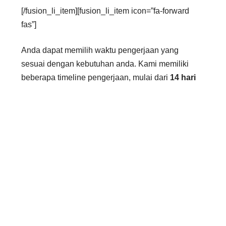
[/fusion_li_item][fusion_li_item icon=”fa-forward
fas”]
Anda dapat memilih waktu pengerjaan yang
sesuai dengan kebutuhan anda. Kami memiliki
beberapa timeline pengerjaan, mulai dari
14 hari
kerja hingga 24 jam
yang dapat anda pilih
sesuai dengan kebutuhan anda
[/fusion_li_item][fusion_li_item icon=”fa-forward
fas”]
Sebaik-baiknya biaya suatu layanan, adalah
biaya yang tidak memberatkan kedua belah
pihak. Baik dari pengguna jasa maupun penyedia
jasa. Oleh karena itu, kami membuka
kesempatan
negosiasi
bagi anda.