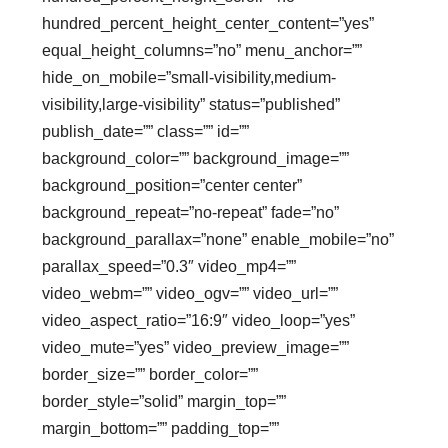
hundred_percent_height_center_content=”yes”
equal_height_columns=”no” menu_anchor=””
hide_on_mobile=”small-visibility,medium-
visibility,large-visibility” status=”published”
publish_date=”” class=”” id=””
background_color=”” background_image=””
background_position=”center center”
background_repeat=”no-repeat” fade=”no”
background_parallax=”none” enable_mobile=”no”
parallax_speed=”0.3″ video_mp4=””
video_webm=”” video_ogv=”” video_url=””
video_aspect_ratio=”16:9″ video_loop=”yes”
video_mute=”yes” video_preview_image=””
border_size=”” border_color=””
border_style=”solid” margin_top=””
margin_bottom=”” padding_top=””