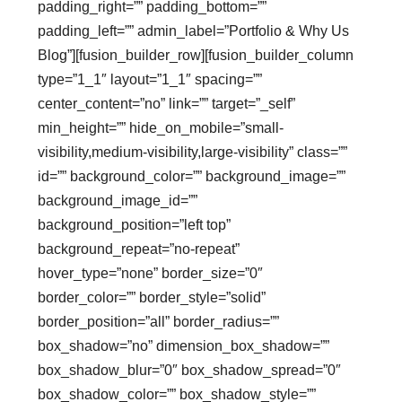
padding_right=”” padding_bottom=””
padding_left=”” admin_label=”Portfolio & Why Us
Blog”][fusion_builder_row][fusion_builder_column
type=”1_1″ layout=”1_1″ spacing=””
center_content=”no” link=”” target=”_self”
min_height=”” hide_on_mobile=”small-
visibility,medium-visibility,large-visibility” class=””
id=”” background_color=”” background_image=””
background_image_id=””
background_position=”left top”
background_repeat=”no-repeat”
hover_type=”none” border_size=”0″
border_color=”” border_style=”solid”
border_position=”all” border_radius=””
box_shadow=”no” dimension_box_shadow=””
box_shadow_blur=”0″ box_shadow_spread=”0″
box_shadow_color=”” box_shadow_style=””