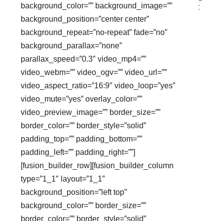
background_color=”” background_image=””
:
background_position=”center center”
background_repeat=”no-repeat” fade=”no”
background_parallax=”none”
parallax_speed=”0.3″ video_mp4=””
video_webm=”” video_ogv=”” video_url=””
video_aspect_ratio=”16:9″ video_loop=”yes”
video_mute=”yes” overlay_color=””
video_preview_image=”” border_size=””
border_color=”” border_style=”solid”
padding_top=”” padding_bottom=””
padding_left=”” padding_right=””]
[fusion_builder_row][fusion_builder_column
type=”1_1″ layout=”1_1″
background_position=”left top”
background_color=”” border_size=””
border_color=”” border_style=”solid”