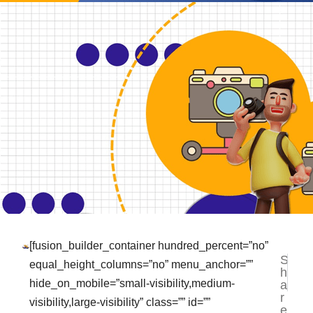
[fusion_builder_container hundred_percent=”no”
S
NEXT
PR
equal_height_columns=”no” menu_anchor=””
h
Jasa P
Ja
hide_on_mobile=”small-visibility,medium-
a
r
visibility,large-visibility” class=”” id=””
e