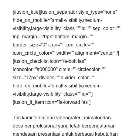
[/fusion_title][fusion_separator style_type=”none”
hide_on_mobile=”small-visibility,medium-
visibility,large-visibility” class=”” id=”” sep_color=””
top_margin=”20px” bottom_margin=””
border_size=”0″ icon=”” icon_circle=””
icon_circle_color=”” width=”” alignment=”center” /]
[fusion_checklist icon=”fa-bolt fas”
iconcolor=”#000000″ circle=”” circlecolor=””
size=”17px” divider=”” divider_color=””
hide_on_mobile=”small-visibility,medium-
visibility,large-visibility” class=”” id=””]
[fusion_li_item icon=”fa-forward fas”]
Tim kami terdiri dari videografer, animator dan
desainer profesional yang telah berpengalaman
mendesain presentasi untuk berbagai kebutuhan