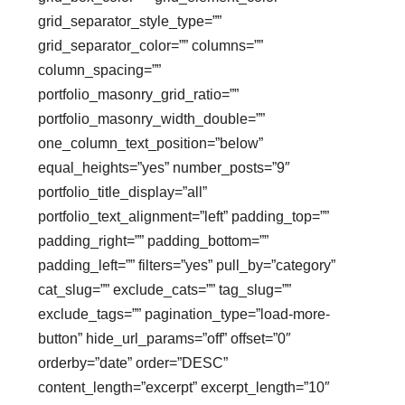
grid_separator_style_type=””
grid_separator_color=”” columns=””
column_spacing=””
portfolio_masonry_grid_ratio=””
portfolio_masonry_width_double=””
one_column_text_position=”below”
equal_heights=”yes” number_posts=”9″
portfolio_title_display=”all”
portfolio_text_alignment=”left” padding_top=””
padding_right=”” padding_bottom=””
padding_left=”” filters=”yes” pull_by=”category”
cat_slug=”” exclude_cats=”” tag_slug=””
exclude_tags=”” pagination_type=”load-more-
button” hide_url_params=”off” offset=”0″
orderby=”date” order=”DESC”
content_length=”excerpt” excerpt_length=”10″