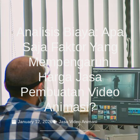
Analisis Biaya: Apa
Saja Faktor Yang
Mempengaruhi
Harga Jasa
Pembuatan Video
Animasi?
January 12, 2026
Jasa Video Animasi