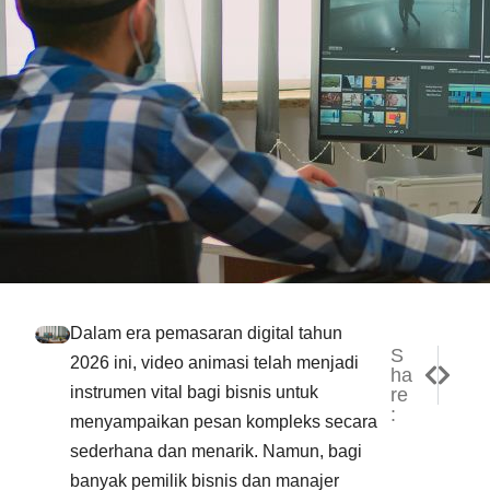
Dalam era pemasaran digital tahun
S
NEXT
PREV
2026 ini, video animasi telah menjadi
ha
10 Man
10 Ke
instrumen vital bagi bisnis untuk
re
:
menyampaikan pesan kompleks secara
sederhana dan menarik. Namun, bagi
banyak pemilik bisnis dan manajer