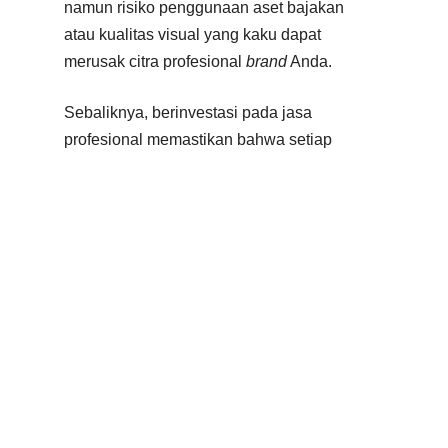
namun risiko penggunaan aset bajakan
atau kualitas visual yang kaku dapat
merusak citra profesional
brand
Anda.
Sebaliknya, berinvestasi pada jasa
profesional memastikan bahwa setiap
detik video dirancang psikologis untuk
memikat audiens dan mencapai tujuan
bisnis Anda.
Ingin mendapatkan penawaran harga
yang transparan dan disesuaikan
dengan kebutuhan spesifik bisnis Anda?
Hubungi Kami untuk Konsultasi Gratis