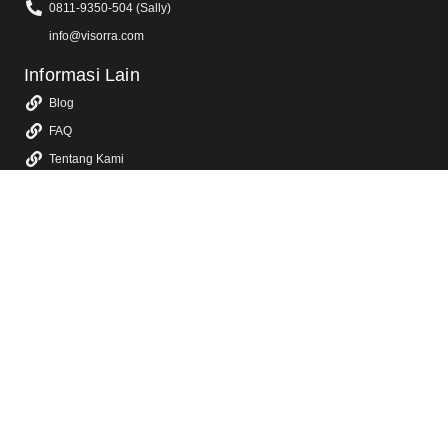
0811-9350-504 (Sally)
info@visorra.com
Informasi Lain
Blog
FAQ
Tentang Kami
Kebijakan Privasi
Layanan Kami
Jasa Video Animasi 2D & 3D
Jasa Video Promosi & Video Iklan TV
Jasa Video Company Profile
Jasa Video Konten Sosial Media
Jasa Video YouTube
Jasa Video Sosialisasi
Jasa Dokumentasi Video Event