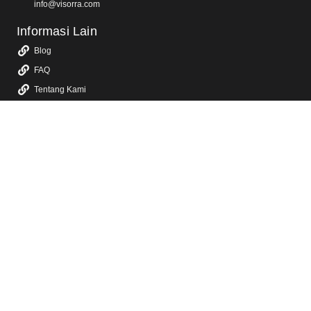
info@visorra.com
Informasi Lain
Blog
FAQ
Tentang Kami
Kebijakan Privasi
Layanan Kami
Jasa Video Animasi 2D & 3D
Jasa Video Promosi & Video Iklan TV
Jasa Video Company Profile
Jasa Video Konten Sosial Media
Jasa Video YouTube
Jasa Video Sosialisasi
Jasa Dokumentasi Video Event