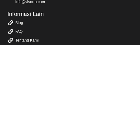
info@visorra.com
Informasi Lain
Blog
FAQ
Tentang Kami
Kebijakan Privasi
Layanan Kami
Jasa Video Animasi 2D & 3D
Jasa Video Promosi & Video Iklan TV
Jasa Video Company Profile
Jasa Video Konten Sosial Media
Jasa Video YouTube
Jasa Video Sosialisasi
Jasa Dokumentasi Video Event