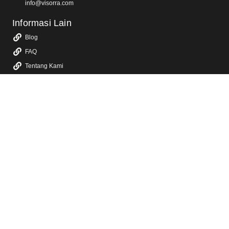
info@visorra.com
Informasi Lain
Blog
FAQ
Tentang Kami
Kebijakan Privasi
Layanan Kami
Jasa Video Animasi 2D & 3D
Jasa Video Promosi & Video Iklan TV
Jasa Video Company Profile
Jasa Video Konten Sosial Media
Jasa Video YouTube
Jasa Video Sosialisasi
Jasa Dokumentasi Video Event