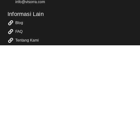
info@visorra.com
Informasi Lain
Blog
FAQ
Tentang Kami
Kebijakan Privasi
Layanan Kami
Jasa Video Animasi 2D & 3D
Jasa Video Promosi & Video Iklan TV
Jasa Video Company Profile
Jasa Video Konten Sosial Media
Jasa Video YouTube
Jasa Video Sosialisasi
Jasa Dokumentasi Video Event