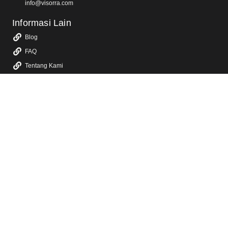
info@visorra.com
Informasi Lain
Blog
FAQ
Tentang Kami
Kebijakan Privasi
Layanan Kami
Jasa Video Animasi 2D & 3D
Jasa Video Promosi & Video Iklan TV
Jasa Video Company Profile
Jasa Video Konten Sosial Media
Jasa Video YouTube
Jasa Video Sosialisasi
Jasa Dokumentasi Video Event