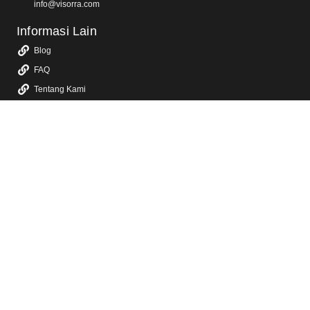
info@visorra.com
Informasi Lain
Blog
FAQ
Tentang Kami
Kebijakan Privasi
Layanan Kami
Jasa Video Animasi 2D & 3D
Jasa Video Promosi & Video Iklan TV
Jasa Video Company Profile
Jasa Video Konten Sosial Media
Jasa Video YouTube
Jasa Video Sosialisasi
Jasa Dokumentasi Video Event