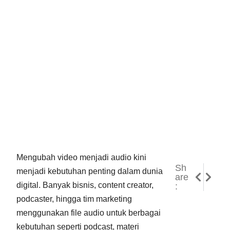
Mengubah video menjadi audio kini
Sh
NEXT
PREVI
menjadi kebutuhan penting dalam dunia
are
Cara Ed
5 Cara
digital. Banyak bisnis, content creator,
:
podcaster, hingga tim marketing
menggunakan file audio untuk berbagai
kebutuhan seperti podcast, materi