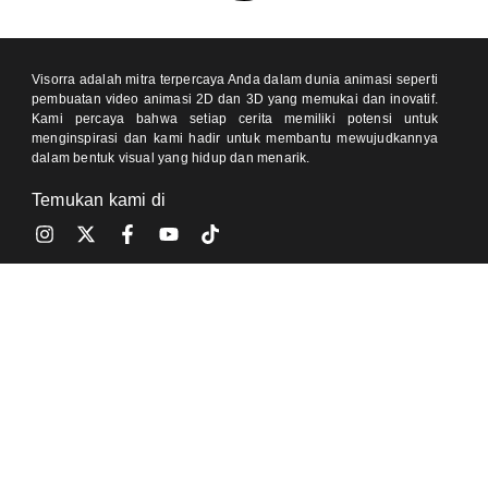
Visorra adalah mitra terpercaya Anda dalam dunia animasi seperti
pembuatan video animasi 2D dan 3D yang memukai dan inovatif.
Kami percaya bahwa setiap cerita memiliki potensi untuk
menginspirasi dan kami hadir untuk membantu mewujudkannya
dalam bentuk visual yang hidup dan menarik.
Temukan kami di
Kontak
One Pacific Place, Jakarta 12190 (Meeting by Appointment)
Jl Pondok Baru Raya, Cijantung, Jakarta 13770 (Meeting by
Appointment)
0812-8905-020 (Ajeng)
0811-9350-504 (Sally)
info@visorra.com