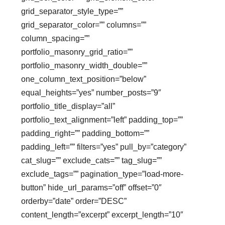
grid_separator_style_type=””
grid_separator_color=”” columns=””
column_spacing=””
portfolio_masonry_grid_ratio=””
portfolio_masonry_width_double=””
one_column_text_position=”below”
equal_heights=”yes” number_posts=”9″
portfolio_title_display=”all”
portfolio_text_alignment=”left” padding_top=””
padding_right=”” padding_bottom=””
padding_left=”” filters=”yes” pull_by=”category”
cat_slug=”” exclude_cats=”” tag_slug=””
exclude_tags=”” pagination_type=”load-more-
button” hide_url_params=”off” offset=”0″
orderby=”date” order=”DESC”
content_length=”excerpt” excerpt_length=”10″