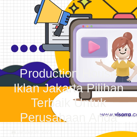
Production House
Iklan Jakarta Pilihan
Terbaik Untuk
Perusahaan Anda
January 30, 2023