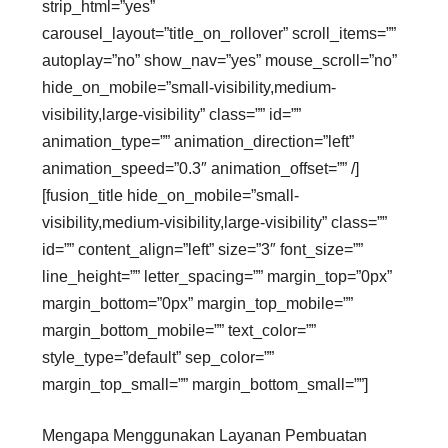
strip_html=”yes”
carousel_layout=”title_on_rollover” scroll_items=””
autoplay=”no” show_nav=”yes” mouse_scroll=”no”
hide_on_mobile=”small-visibility,medium-
visibility,large-visibility” class=”” id=””
animation_type=”” animation_direction=”left”
animation_speed=”0.3″ animation_offset=”” /]
[fusion_title hide_on_mobile=”small-
visibility,medium-visibility,large-visibility” class=””
id=”” content_align=”left” size=”3″ font_size=””
line_height=”” letter_spacing=”” margin_top=”0px”
margin_bottom=”0px” margin_top_mobile=””
margin_bottom_mobile=”” text_color=””
style_type=”default” sep_color=””
margin_top_small=”” margin_bottom_small=””]
Mengapa Menggunakan Layanan Pembuatan