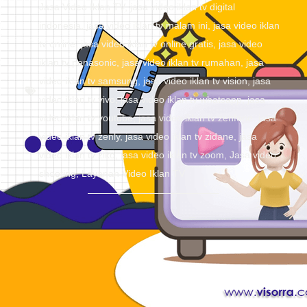
Jasa Video Iklan TV
,
jasa video iklan tv digital
indonesia
,
jasa video iklan tv malam ini
,
jasa video iklan
tv online
,
jasa video iklan tv online gratis
,
jasa video
iklan tv panasonic
,
jasa video iklan tv rumahan
,
jasa
video iklan tv samsung
,
jasa video iklan tv vision
,
jasa
video iklan tv vivo
,
jasa video iklan tv whatsapp
,
jasa
video iklan tv youtube
,
jasa video iklan tv zenfone
,
jasa
video iklan tv zenly
,
jasa video iklan tv zidane
,
jasa
video iklan tv ziko
,
jasa video iklan tv zoom
,
Jasa video
shooting
,
Layanan Video Iklan TV