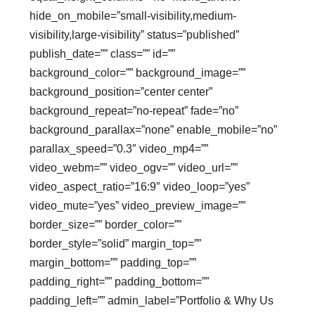
hide_on_mobile=”small-visibility,medium-
visibility,large-visibility” status=”published”
publish_date=”” class=”” id=””
background_color=”” background_image=””
background_position=”center center”
background_repeat=”no-repeat” fade=”no”
background_parallax=”none” enable_mobile=”no”
parallax_speed=”0.3″ video_mp4=””
video_webm=”” video_ogv=”” video_url=””
video_aspect_ratio=”16:9″ video_loop=”yes”
video_mute=”yes” video_preview_image=””
border_size=”” border_color=””
border_style=”solid” margin_top=””
margin_bottom=”” padding_top=””
padding_right=”” padding_bottom=””
padding_left=”” admin_label=”Portfolio & Why Us