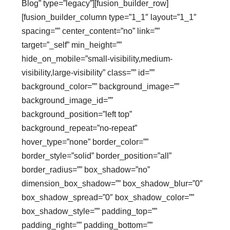
Blog” type=”legacy”][fusion_builder_row]
[fusion_builder_column type=”1_1″ layout=”1_1″
spacing=”” center_content=”no” link=””
target=”_self” min_height=””
hide_on_mobile=”small-visibility,medium-
visibility,large-visibility” class=”” id=””
background_color=”” background_image=””
background_image_id=””
background_position=”left top”
background_repeat=”no-repeat”
hover_type=”none” border_color=””
border_style=”solid” border_position=”all”
border_radius=”” box_shadow=”no”
dimension_box_shadow=”” box_shadow_blur=”0″
box_shadow_spread=”0″ box_shadow_color=””
box_shadow_style=”” padding_top=””
padding_right=”” padding_bottom=””