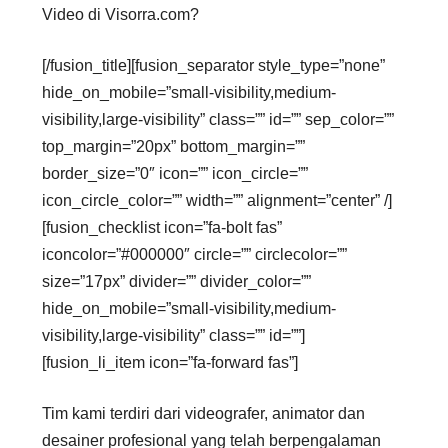
Video di Visorra.com?
[/fusion_title][fusion_separator style_type=”none”
hide_on_mobile=”small-visibility,medium-
visibility,large-visibility” class=”” id=”” sep_color=””
top_margin=”20px” bottom_margin=””
border_size=”0″ icon=”” icon_circle=””
icon_circle_color=”” width=”” alignment=”center” /]
[fusion_checklist icon=”fa-bolt fas”
iconcolor=”#000000″ circle=”” circlecolor=””
size=”17px” divider=”” divider_color=””
hide_on_mobile=”small-visibility,medium-
visibility,large-visibility” class=”” id=””]
[fusion_li_item icon=”fa-forward fas”]
Tim kami terdiri dari videografer, animator dan
desainer profesional yang telah berpengalaman