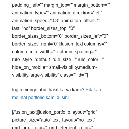
padding_left=”” margin_top=”” margin_bottom=””
animation_type=”” animation_direction=”left”
animation_speed=”0.3″ animation_offset=””
last=”no” border_sizes_top=”0″
border_sizes_bottom=”0″ border_sizes_left=”0″
border_sizes_right=”0″][fusion_text columns=””
column_min_width=”” column_spacing=””
rule_style=”default” rule_size=”” rule_color=””
hide_on_mobile=”small-visibility,medium-
visibility,large-visibility” class=”” id=””]
Ingin mengetahui hasil karya kami?
Silakan
melihat portfolio kami di sini
[/fusion_text][fusion_portfolio layout=”grid”
picture_size=”auto” text_layout=”no_text”
grid_box_color=”” grid_element_color=””