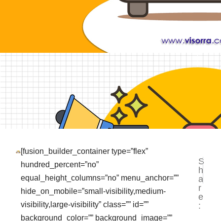
[fusion_builder_container type=”flex”
S
NEXT
PR
hundred_percent=”no”
h
Keuntu
Pr
equal_height_columns=”no” menu_anchor=””
a
r
hide_on_mobile=”small-visibility,medium-
e
visibility,large-visibility” class=”” id=””
:
background_color=”” background_image=””