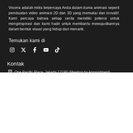
Visorra adalah mitra terpercaya Anda dalam dunia animasi seperti
pembuatan video animasi 2D dan 3D yang memukai dan inovatif.
Kami percaya bahwa setiap cerita memiliki potensi untuk
menginspirasi dan kami hadir untuk membantu mewujudkannya
dalam bentuk visual yang hidup dan menarik.
Temukan kami di
Kontak
One Pacific Place, Jakarta 12190 (Meeting by Appointment)
Jl Pondok Baru Raya, Cijantung, Jakarta 13770 (Meeting by
Appointment)
0812-8905-020 (Ajeng)
0811-9350-504 (Sally)
info@visorra.com
Informasi Lain
Blog