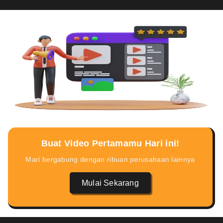
Buat Video Pertamamu Hari ini!
Mari bergabung dengan ribuan perusahaan lainnya
Mulai Sekarang