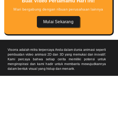
Buat Video Pertamamu Hari ini!
Mari bergabung dengan ribuan perusahaan lainnya
Mulai Sekarang
Visorra adalah mitra terpercaya Anda dalam dunia animasi seperti
pembuatan video animasi 2D dan 3D yang memukai dan inovatif.
Kami percaya bahwa setiap cerita memiliki potensi untuk
menginspirasi dan kami hadir untuk membantu mewujudkannya
dalam bentuk visual yang hidup dan menarik.
Temukan kami di
Kontak
One Pacific Place, Jakarta 12190 (Meeting by Appointment)
Jl Pondok Baru Raya, Cijantung, Jakarta 13770 (Meeting by