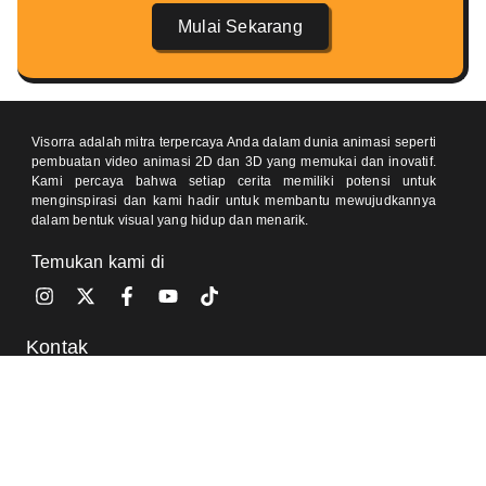
Mulai Sekarang
Visorra adalah mitra terpercaya Anda dalam dunia animasi seperti
pembuatan video animasi 2D dan 3D yang memukai dan inovatif.
Kami percaya bahwa setiap cerita memiliki potensi untuk
menginspirasi dan kami hadir untuk membantu mewujudkannya
dalam bentuk visual yang hidup dan menarik.
Temukan kami di
Kontak
One Pacific Place, Jakarta 12190 (Meeting by Appointment)
Jl Pondok Baru Raya, Cijantung, Jakarta 13770 (Meeting by
Appointment)
0812-8905-020 (Ajeng)