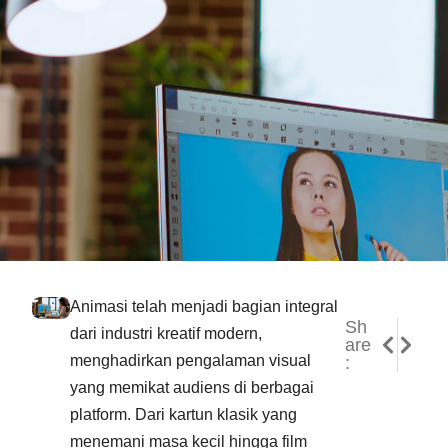
Animasi telah menjadi bagian integral
Sh
NEXT
PREVI
dari industri kreatif modern,
are
Apa Sa
Cara M
menghadirkan pengalaman visual
:
yang memikat audiens di berbagai
platform. Dari kartun klasik yang
menemani masa kecil hingga film