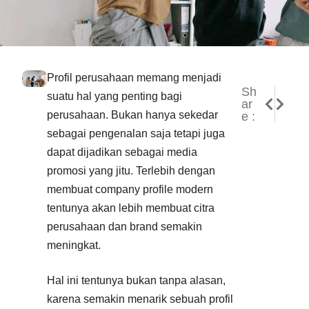
Profil perusahaan memang menjadi
Sh
NEXT
PREVI
suatu hal yang penting bagi
ar
Keuntu
Tips M
perusahaan. Bukan hanya sekedar
e :
sebagai pengenalan saja tetapi juga
dapat dijadikan sebagai media
promosi yang jitu. Terlebih dengan
membuat company profile modern
tentunya akan lebih membuat citra
perusahaan dan brand semakin
meningkat.
Hal ini tentunya bukan tanpa alasan,
karena semakin menarik sebuah profil