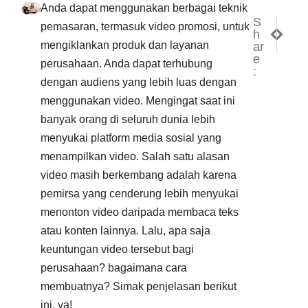
Anda dapat menggunakan berbagai teknik
S
NEXT
PREV
pemasaran, termasuk video promosi, untuk
h
Mengap
Terta
mengiklankan produk dan layanan
ar
e
perusahaan. Anda dapat terhubung
:
dengan audiens yang lebih luas dengan
menggunakan video. Mengingat saat ini
banyak orang di seluruh dunia lebih
menyukai platform media sosial yang
menampilkan video. Salah satu alasan
video masih berkembang adalah karena
pemirsa yang cenderung lebih menyukai
menonton video daripada membaca teks
atau konten lainnya. Lalu, apa saja
keuntungan video tersebut bagi
perusahaan? bagaimana cara
membuatnya? Simak penjelasan berikut
ini, ya!