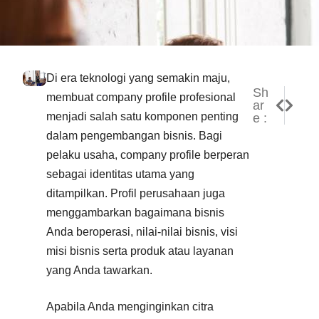
Di era teknologi yang semakin maju,
Sh
NEXT
PREVI
membuat company profile profesional
ar
Tips M
Tips 
menjadi salah satu komponen penting
e :
dalam pengembangan bisnis. Bagi
pelaku usaha, company profile berperan
sebagai identitas utama yang
ditampilkan. Profil perusahaan juga
menggambarkan bagaimana bisnis
Anda beroperasi, nilai-nilai bisnis, visi
misi bisnis serta produk atau layanan
yang Anda tawarkan.
Apabila Anda menginginkan citra