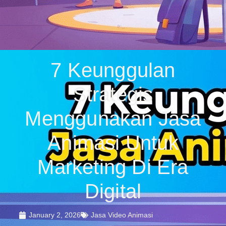
7 Keunggulan
Strategis
Menggunakan Jasa
Animasi Untuk
Marketing Di Era
Digital
January 2, 2026
Jasa Video Animasi