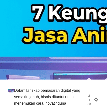
Dalam lanskap pemasaran digital yang
S
NEXT
PREV
semakin jenuh, bisnis dituntut untuk
h
10 Man
10 Al
menemukan cara inovatif guna
ar